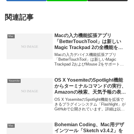
関連記事
Macの入力機能拡張アプリ
Mac
「BetterTouchTool」は新しい
Magic Trackpad 2の全機能をサ
ポートしておらず、次期アップデ
Macの入力デバイス機能拡張アプリ
ートで対応予定。
「BetterTouchTool」は新しいMagic
Trackpad 2およびMouse 2をサポートし
ていないそうです。詳細は以下から。
OS X YosemiteのSpotlight機能
Yosemite
からターミナルコマンドの実行、
Amazonの検索、天気予報の表示
などが可能なプラグインシステム
OS X YosemiteのSpotlight機能を拡張で
「Flashlight」がGitHubで公開。
きるプラグインシステム「Flashlight」が
GitHubで公開されています。詳細は以下
から。
Bohemian Coding、Mac用デザ
Mac
インツール「Sketch v3.4.2」を