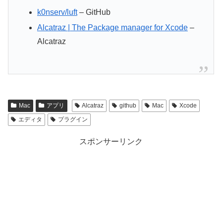
k0nserv/luft
– GitHub
Alcatraz | The Package manager for Xcode
–
Alcatraz
Mac
アプリ
Alcatraz
github
Mac
Xcode
エディタ
プラグイン
スポンサーリンク