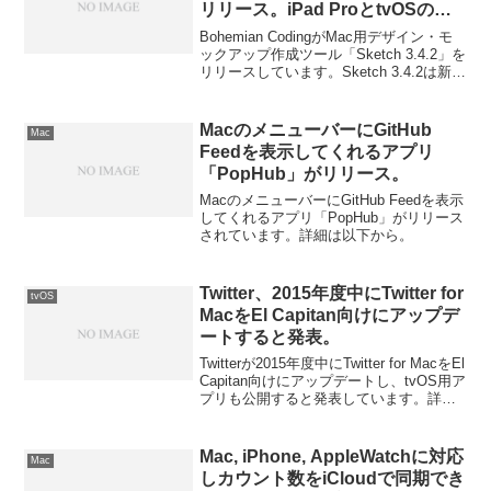
リリース。iPad ProとtvOSのア
ートボードやiOS UIデザインテン
Bohemian CodingがMac用デザイン・モ
プレートがアップデート。
ックアップ作成ツール「Sketch 3.4.2」を
リリースしています。Sketch 3.4.2は新た
にiPad ProおよびtvOS用のアートボード
が加わった他、iOS UI Design Template
がv3.0へアップデートされています。
MacのメニューバーにGitHub
Mac
Feedを表示してくれるアプリ
「PopHub」がリリース。
MacのメニューバーにGitHub Feedを表示
してくれるアプリ「PopHub」がリリース
されています。詳細は以下から。
Twitter、2015年度中にTwitter for
tvOS
MacをEl Capitan向けにアップデ
ートすると発表。
Twitterが2015年度中にTwitter for MacをEl
Capitan向けにアップデートし、tvOS用ア
プリも公開すると発表しています。詳細
は以下から。
Mac, iPhone, AppleWatchに対応
Mac
しカウント数をiCloudで同期でき