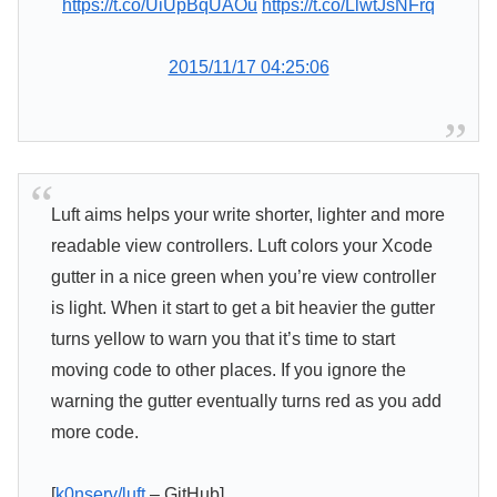
https://t.co/UiUpBqUAOu
https://t.co/LlwtJsNFrq
2015/11/17 04:25:06
Luft aims helps your write shorter, lighter and more
readable view controllers. Luft colors your Xcode
gutter in a nice green when you’re view controller
is light. When it start to get a bit heavier the gutter
turns yellow to warn you that it’s time to start
moving code to other places. If you ignore the
warning the gutter eventually turns red as you add
more code.
[
k0nserv/luft
– GitHub]