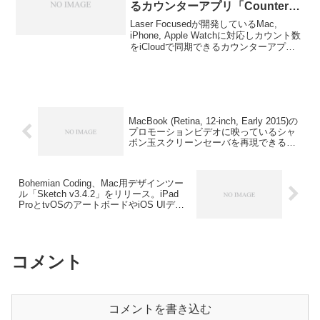
るカウンターアプリ「Counter」
が無料セール中。
Laser Focusedが開発しているMac,
iPhone, Apple Watchに対応しカウント数
をiCloudで同期できるカウンターアプリ
「Counter」が無料セール中です。
MacBook (Retina, 12-inch, Early 2015)の
プロモーションビデオに映っているシャ
ボン玉スクリーンセーバを再現できる
「SwiftBubble」。
Bohemian Coding、Mac用デザインツー
ル「Sketch v3.4.2」をリリース。iPad
ProとtvOSのアートボードやiOS UIデザ
インテンプレートがアップデート。
コメント
コメントを書き込む