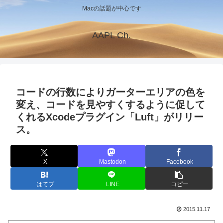
Macの話題が中心です
AAPL Ch.
コードの行数によりガーターエリアの色を
変え、コードを見やすくするように促して
くれるXcodeプラグイン「Luft」がリリー
ス。
X
Mastodon
Facebook
はてブ
LINE
コピー
2015.11.17