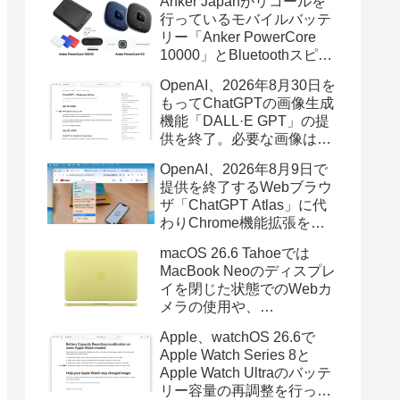
Anker Japanがリコールを
行っているモバイルバッテ
リー「Anker PowerCore
10000」とBluetoothスピー
カー「PowerConf S3」で周
OpenAI、2026年8月30日を
辺を焼損する火災が6月に3
もってChatGPTの画像生成
件発生していたそうなので
機能「DALL·E GPT」の提
注意を。
供を終了。必要な画像は期
限までにダウンロードを。
OpenAI、2026年8月9日で
提供を終了するWebブラウ
ザ「ChatGPT Atlas」に代
わりChrome機能拡張をア
ップデートし、YouTube動
macOS 26.6 Tahoeでは
画の質問やAsk ChatGPT機
MacBook Neoのディスプレ
能を追加。
イを閉じた状態でのWebカ
メラの使用や、
Finder/Apple Configuratorを
Apple、watchOS 26.6で
利用しMacBook Neoを復元
Apple Watch Series 8と
する際の安定性が向上。
Apple Watch Ultraのバッテ
リー容量の再調整を行った