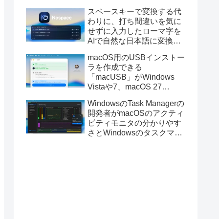
と発表。
スペースキーで変換する代
わりに、打ち間違いを気に
せずに入力したローマ字を
AIで自然な日本語に変換し
てくれるMac用の日本語入
macOS用のUSBインストー
力アプリ「Nospace」がリ
ラを作成できる
リース。
「macUSB」がWindows
Vistaや7、macOS 27
Golden GateのUSBインス
WindowsのTask Managerの
トーラの作成に対応。
開発者がmacOSのアクティ
ビティモニタの分かりやす
さとWindowsのタスクマネ
ージャの詳細さを合わせた
Mac用システムモニタアプ
リ「Task Manager TMOG」
のBeta版を公開。