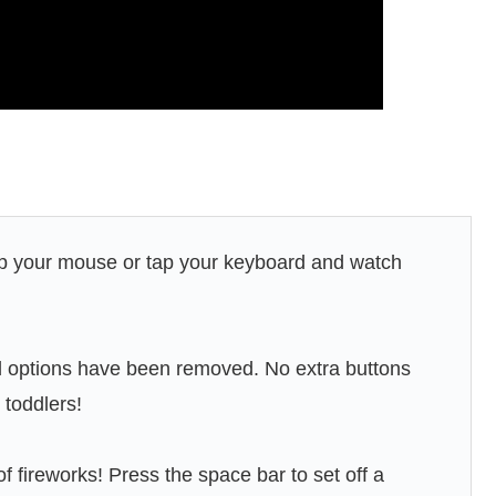
ap your mouse or tap your keyboard and watch
d options have been removed. No extra buttons
 toddlers!
f fireworks! Press the space bar to set off a