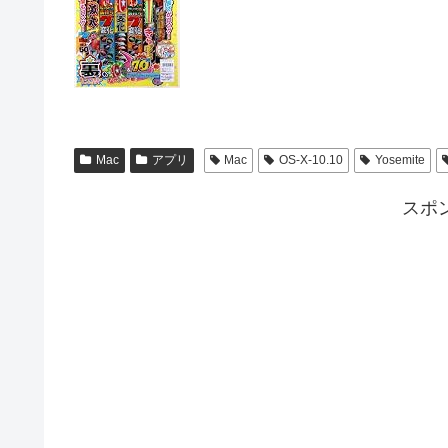
Mac
アプリ
Mac
OS-X-10.10
Yosemite
スポ