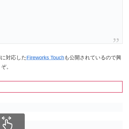
idに対応した
Fireworks Touch
も公開されているので興
うぞ。