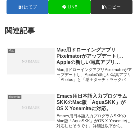
はてブ
LINE
コピー
関連記事
Mac用ドローイングアプリ
Mac
Pixelmatorがアップデートし、
Appleの新しい写真アプリ
「Photos」と「感圧タッチトラ
Mac用ドローイングアプリPixelmatorがア
ックパッド」に対応。
ップデートし、Appleの新しい写真アプリ
「Photos」と「感圧タッチトラックパッ
ド」に対応しています。詳細は以下か
ら。
Emacs用日本語入力プログラム
Yosemite
SKKのMac版「AquaSKK」が
OS X Yosemiteに対応。
Emacs用日本語入力プログラムSKKの
Mac版「AquaSKK」がOS X Yosemiteに
対応したそうです。詳細は以下から。