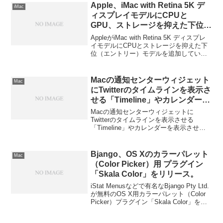
Apple、iMac with Retina 5K デ
iMac
ィスプレイモデルにCPUと
GPU、ストレージを抑えた下位モ
デルを追加。
AppleがiMac with Retina 5K ディスプレ
イモデルにCPUとストレージを抑えた下
位（エントリー）モデルを追加していま
す。詳細は以下から。
Macの通知センターウィジェット
Mac
にTwitterのタイムラインを表示さ
せる「Timeline」やカレンダーを
追加できる「MonthlyCal」など
Macの通知センターウィジェットに
が無料セール中。
Twitterのタイムラインを表示させる
「Timeline」やカレンダーを表示させる
「MonthlyCal」が無料セール中です。詳
細は以下から。
Bjango、OS Xのカラーパレット
Mac
（Color Picker）用 プラグイン
「Skala Color」をリリース。
iStat Menusなどで有名なBjango Pty Ltd.
が無料のOS X用カラーパレット（Color
Picker）プラグイン「Skala Color」をリ
リースしたそうなので使ってみました。
詳細は以下から。