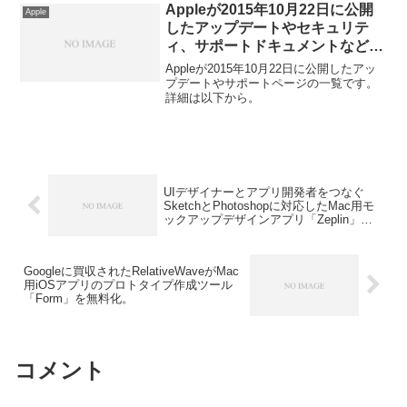
Appleが2015年10月22日に公開
Apple
したアップデートやセキュリテ
ィ、サポートドキュメントなどの
一覧まとめ。
Appleが2015年10月22日に公開したアッ
プデートやサポートページの一覧です。
詳細は以下から。
UIデザイナーとアプリ開発者をつなぐ
SketchとPhotoshopに対応したMac用モ
ックアップデザインアプリ「Zeplin」が
ベータテスターを募集中。
Googleに買収されたRelativeWaveがMac
用iOSアプリのプロトタイプ作成ツール
「Form」を無料化。
コメント