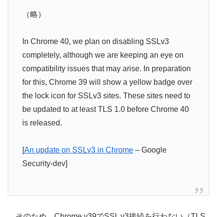
（略）
In Chrome 40, we plan on disabling SSLv3
completely, although we are keeping an eye on
compatibility issues that may arise. In preparation
for this, Chrome 39 will show a yellow badge over
the lock icon for SSLv3 sites. These sites need to
be updated to at least TLS 1.0 before Chrome 40
is released.
[
An update on SSLv3 in Chrome
– Google
Security-dev]
そのため、Chrome v39でSSL v3接続を行わない（TLS