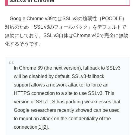
SSLv3 in Chrome
Google Chrome v39ではSSL v3の脆弱性（POODLE）
対応のため「SSL v3のフォールバック」をデフォルトで
無効にしており、SSL v3自体はChrome v40で完全に無効
化するそうです。
In Chrome 39 (the next version), fallback to SSLv3
will be disabled by default. SSLv3-fallback
support allows a network attacker to force an
HTTPS connection to a site to use SSLv3. This
version of SSL/TLS has padding weaknesses that
Google researchers recently showed can be used
to mount an attack on the confidentiality of the
connection[1][2].