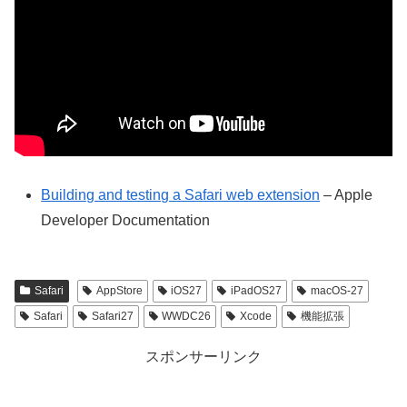
Building and testing a Safari web extension
– Apple
Developer Documentation
Safari
AppStore
iOS27
iPadOS27
macOS-27
Safari
Safari27
WWDC26
Xcode
機能拡張
スポンサーリンク