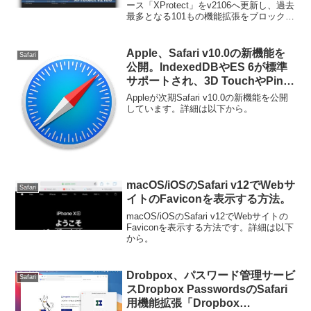
張をブロック。
ース「XProtect」をv2106へ更新し、過去
最多となる101もの機能拡張をブロックし
ました。詳細は以下から。
Apple、Safari v10.0の新機能を
Safari
公開。IndexedDBやES 6が標準
サポートされ、3D TouchやPinP
機能などが利用可能に。
Appleが次期Safari v10.0の新機能を公開
しています。詳細は以下から。
macOS/iOSのSafari v12でWebサ
Safari
イトのFaviconを表示する方法。
macOS/iOSのSafari v12でWebサイトの
Faviconを表示する方法です。詳細は以下
から。
Drobpox、パスワード管理サービ
Safari
スDropbox PasswordsのSafari
用機能拡張「Dropbox