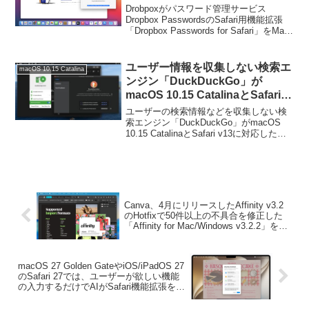
Passwords for Safari」をMac
Drobpoxがパスワード管理サービス
App Storeでリリース。
Dropbox PasswordsのSafari用機能拡張
「Dropbox Passwords for Safari」をMac
App Storeでリリースしています。詳細は
以下から。
ユーザー情報を収集しない検索エ
macOS 10.15 Catalina
ンジン「DuckDuckGo」が
macOS 10.15 CatalinaとSafari
v13に対応したSafari機能拡張を
ユーザーの検索情報などを収集しない検
リリース。
索エンジン「DuckDuckGo」がmacOS
10.15 CatalinaとSafari v13に対応した
Safari機能拡張「DuckDuckGo Privacy
Essentials」をリリースして...
Canva、4月にリリースしたAffinity v3.2
のHotfixで50件以上の不具合を修正した
「Affinity for Mac/Windows v3.2.2」をリ
リース。
macOS 27 Golden GateやiOS/iPadOS 27
のSafari 27では、ユーザーが欲しい機能
の入力するだけでAIがSafari機能拡張を開
発してくれる「機能拡張を説明」機能が
実装。