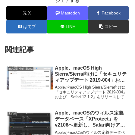
シェアする
X
Mastodon
Facebook
はてブ
LINE
コピー
関連記事
Apple、macOS High
macOS High Sierra
Sierra/Sierra向けに「セキュリテ
ィアップデート 2019-004」およ
び「Safari 12.1.2」をリリース。
AppleがmacOS High Sierra/Sierra向けに
「セキュリティアップデート 2019-004」
および「Safari 12.1.2」をリリースしてい
ます。詳細は以下から。
Apple、macOSのウィルス定義
Safari
データベース「XProtect」を
v2106へ更新し、Safari向けアド
ウェアなど一度に101もの機能拡
AppleがmacOSのウィルス定義データベ