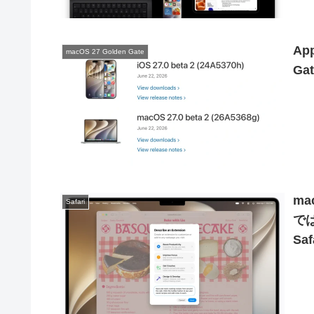
Ap
macOS 27 Golden Gate
Ga
ma
Safari
で
S
機