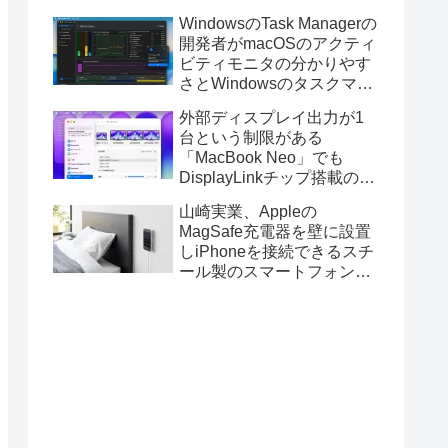
ス版のELECOM HUGEトラ
WindowsのTask Managerの
ックボールに対応。
開発者がmacOSのアクティ
ビティモニタの分かりやす
さとWindowsのタスクマネ
ージャの詳細さを合わせた
外部ディスプレイ出力が1
Mac用システムモニタアプ
台という制限がある
リ「Task Manager TMOG」
「MacBook Neo」でも
のBeta版を公開。
DisplayLinkチップ搭載の
USBグラフィックスアダプ
山崎実業、Appleの
タを利用することでデュア
MagSafe充電器を壁に設置
ルディスプレイ以上の出力
しiPhoneを接続できるスチ
が可能に。
ール製のスマートフォンホ
ルダー「マグネットスマー
トフォン充電ホルダー」を
発売。