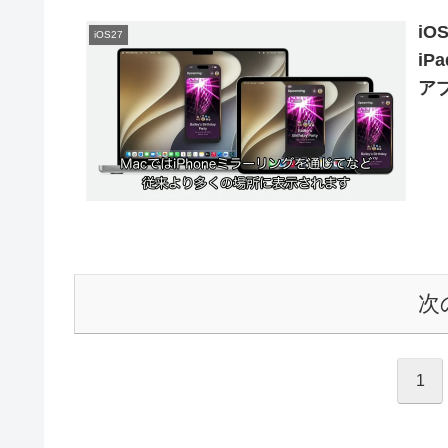
iO
iOS27
iP
ア
次
1