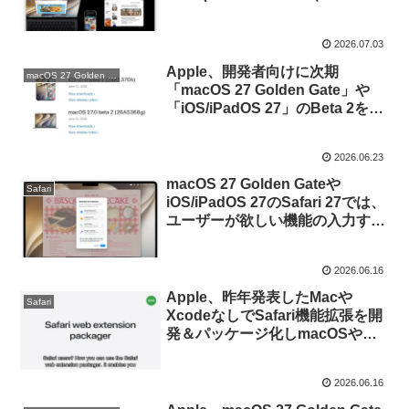
watchOS 27、visionOS 27の日
本語プレビューページを公開。
2026.07.03
Apple、開発者向けに次期
macOS 27 Golden Gate
「macOS 27 Golden Gate」や
「iOS/iPadOS 27」のBeta 2を公
開。
2026.06.23
macOS 27 Golden Gateや
Safari
iOS/iPadOS 27のSafari 27では、
ユーザーが欲しい機能の入力する
だけでAIがSafari機能拡張を開発
してくれる「機能拡張を説明」機
2026.06.16
能が実装。
Apple、昨年発表したMacや
Safari
XcodeなしでSafari機能拡張を開
発＆パッケージ化しmacOSや
iOS/iPadOS、visionOSへ配布で
きる「Safari Web Extension
2026.06.16
Packager」の使い方とサンプル
コードを公開。