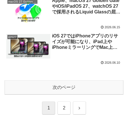
Apple、macOS 27 Golden Gate
macOS 27 Golden Gate
やiOS/iPadOS 27、watchOS 27
で採用されるLiquid Glassの屈折
効果に対応したアイコン作成が可
能なMacアプリ「Icon
2026.06.15
Composer v2.0」のBeta版とテ
ンプレートを公開。
iOS 27ではiPhoneアプリのリサ
iOS27
イズが可能になり、iPad上や
iPhoneミラーリングでMac上に
表示したiOSアプリをリサイズし
て利用することが可能に。
2026.06.10
次のページ
次
1
2
へ