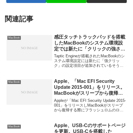
関連記事
感圧タッチトラックパッドを搭載
MacBook
したMacBookのシステム環境設
定では新たに「クリックの強さ」
や「触感機能のフィードバック」
Taptic Engineが搭載されたMacBookのシ
の設定が可能。APIも今後公開さ
ステム環境設定には新たに「強クリッ
ク」の設定項目が追加されているそうで
れるもよう。
す。詳細は以下から。
Apple、「Mac EFI Security
MacBook
Update 2015-001」をリリース。
MacBookがスリープから復帰す
る際にフラッシュロムのロックが
Appleが「Mac EFI Security Update 2015-
解除されてしまう脆弱性などを修
001」をリリースしMacBookがスリープ
から復帰する際にフラッシュロムのロッ
正。
クが解除されてしまう脆弱性などを修正
した様です。詳細は以下から。
Apple、USB-Cのサポートページ
MacBook
を更新。USB-Cを搭載した