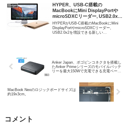
HYPER、USB-C搭載の
Gadget
MacBookにMini DisplayPortや
microSDXCリーダー, USB2.0x2
を増設できる新しい
HYPERがUSB-C搭載のMacBookにMini
「HyperDrive」ハブを発売。
DisplayPortやmicroSDXCリーダー,
USB2.0x2を増設できる新しい
「HyperDrive」ハブを発売したと発表し
ています。詳細は以下から。
Anker Japan、ポゴピンコネクタを搭載し
たAnker Primeシリーズのモバイルバッテ
リーを最大150Wで充電できる充電ベース
「Anker Prime Charging Base (150W, 3
Ports)」を発売。
MacBook Neoのロジックボードサイズは
約19x3cm。
コメント