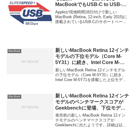
MacBookでもUSB-C to USB-C
接続時はターゲットディスクモー
Appleが現地時間18日付けで新しい
ドでの設定／移行アシスタントが
MacBook (Retina, 12-inch, Early 2015)に
搭載されているUSB-Cのサポートペー
使用可能。
ジ"Using the USB-C port and adapters on
your MacBook (Retina, 12-inch, Early
2015)"を更新しています。
新しいMacBook Retina 12インチ
MacBook
モデルの下位モデル（Core M-
5Y31）に続き、Intel Core M-
5Y71を搭載したCTOモデルのベ
新しいMacBook Retina 12インチモデル
ンチマークスコアが公開される？
の下位モデル（Core M-5Y31）に続き、
Intel Core M-5Y71を搭載した上位モデル
のベンチマークスコアが公開されていま
す。詳細は以下から。
新しいMacBook Retina 12インチ
MacBook
モデルのベンチマークスコアが
Geekbenchに登場、下位モデル
はIntel Core M-5Y31を搭載しス
発売前の新しいMacBook Retina 12イン
コアはMBA Mid 2011と同程度？
チモデルのベンチマークスコアが
Geekbenchに出たようです。詳細は以下
から。