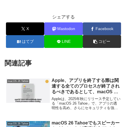
シェアする
X
Mastodon
Facebook
はてブ
LINE
コピー
関連記事
Apple、アプリを終了する際は関
macOS 26 Tahoe
連する全てのプロセスが終了され
るべきであるとして、macOS 26
Tahoeにアプリ終了後もバックグ
Appleは、2025年秋にリリース予定してい
ラウンドで動作し続けるプロセス
る「macOS 26 Tahoe」で、アプリの透
明性を高め、さらにセキュリティを強化
を検出しユーザーに通知する機能
するため、アプリ終了後もバックグラウ
を追加。
ンドで動作し続けるプロセスを検出し、
ユーザーに通知する機能を追加すると発
macOS 26 Tahoeでもスピーカー
macOS 26 Tahoe
表しています。