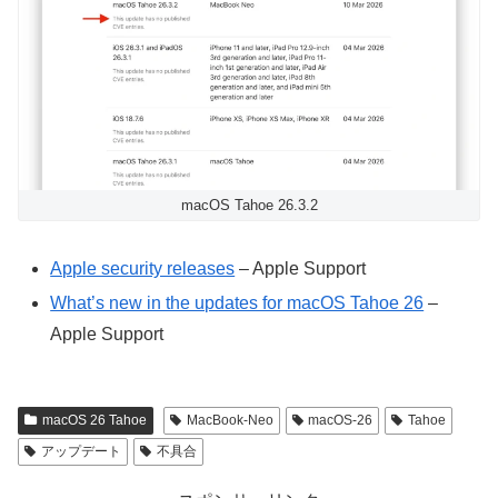
macOS Tahoe 26.3.2
Apple security releases
– Apple Support
What’s new in the updates for macOS Tahoe 26
–
Apple Support
macOS 26 Tahoe
MacBook-Neo
macOS-26
Tahoe
アップデート
不具合