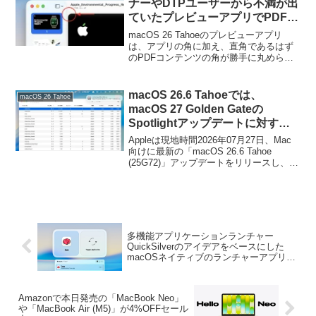
ナーやDTPユーザーから不満が出
ていたプレビューアプリでPDFフ
ァイルの角を丸くするデザインが
macOS 26 Tahoeのプレビューアプリ
修正されるもよう。
は、アプリの角に加え、直角であるはず
のPDFコンテンツの角が勝手に丸められ
てしまい、正しいデザインが表示されな
いとしてデザイナーやDTPユーザー、出
版関係者、論文を読む研究/技術者からク
macOS 26.6 Tahoeでは、
macOS 26 Tahoe
レームが出ています。
macOS 27 Golden Gateの
Spotlightアップデートに対する
最適化に伴い検索インデックスの
Appleは現地時間2026年07月27日、Mac
再構築が行われ、CPU使用率が上
向けに最新の「macOS 26.6 Tahoe
(25G72)」アップデートをリリースし、そ
昇する場合があるので注意を。
の中で、今年の秋にリリースを予定して
いる「macOS 27 Golden Gate」の
Spotlightアップデートに伴うインデック
ス(牽引)の最適化を行っていますが、この
アップデートに伴い、macOS 26.6ではア
ップデート後にCPU使用率が上昇しま
多機能アプリケーションランチャー
す。
QuickSilverのアイデアをベースにした
macOSネイティブのランチャーアプリ
「Tuna」のBeta版がリリース。
Amazonで本日発売の「MacBook Neo」
や「MacBook Air (M5)」が4%OFFセール