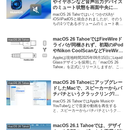
やイヤホンなど音声出力デバイス
のミュート状態を画面中央に
HUD形式で表示してくれるユー
macOS 26 TahoではいくつかのUIが
ティリティ「MuteHUD」がリリ
iOS/iPadOSと統合されましたが、そのう
ちの1つであるボリュームのミュート表示
ース。
を以前のmacOSのように画面中央に表示
してくれるユーティリティ「MuteHUD」
が新たにリリースされています。
macOS 26 TahoeではFireWireド
macOS 26 Tahoe
ライバが同梱されず、初期のiPod
やNikon CoolScanなどFireWire
デバイスがMacと接続できなるの
Appleは現地時間2025年09月15日にLiquid
でアップグレードには注意を。
Glassデザインを採用した「macOS 26
Tahoe」を正式にリリースしますが、この
macOS 26 Tahoeでは、Beta 1で確認され
ていた通り、データ転送規格「FireWire
400/800 (IEEE 1394)」が非サポートとな
macOS 26 Tahoeにアップグレー
macOS 26 Tahoe
るようです。
ドしたMacで、スピーカーからパ
チパチというクラックリング/ポ
ップ音がする不具合は一部
macOS 26 TahoeではApple Musicや
Xcode/iOSシミュレーターが関係
YouTubeなどで音楽や動画を再生する
と、スピーカーからパチパチというクラ
しているもよう。
ックリング音(Crackling Sounds)や、ポッ
プ音(Popping Sounds)がなる不具合があ
りますが、この不具合の一部はiOSシミュ
macOS 26.1 Tahoeでは、デザイ
macOS 26 Tahoe
レーターが関係しているようです。