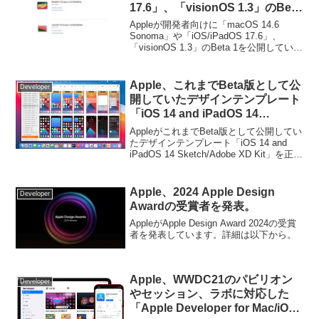
17.6」、「visionOS 1.3」のBeta
2を公開。
Appleが開発者向けに「macOS 14.6
Sonoma」や「iOS/iPadOS 17.6」、
「visionOS 1.3」のBeta 1を公開していま
す。詳細は以下から。
Apple、これまでBeta版として公
Developer
開していたデザインテンプレート
「iOS 14 and iPadOS 14
Sketch/Adobe XD Kit」を正式に
AppleがこれまでBeta版として公開してい
リリース。
たデザインテンプレート「iOS 14 and
iPadOS 14 Sketch/Adobe XD Kit」を正式
にリリースしています。詳細は以下か
ら。
Apple、2024 Apple Design
Developer
Awardの受賞者を発表。
AppleがApple Design Award 2024の受賞
者を発表しています。詳細は以下から。
Apple、WWDC21のパビリオン
Developer
やセッション、ラボに対応した
「Apple Developer for Mac/iOS