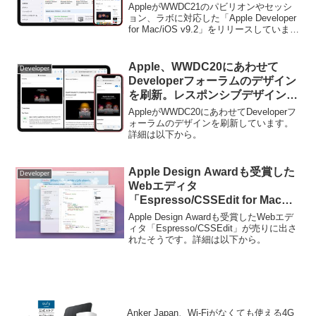
v9.2」をリリース。
AppleがWWDC21のパビリオンやセッシ
ョン、ラボに対応した「Apple Developer
for Mac/iOS v9.2」をリリースしていま
す。詳細は以下から。
Apple、WWDC20にあわせて
Developer
Developerフォーラムのデザイン
を刷新。レスポンシブデザインや
タグ機能を採用。
AppleがWWDC20にあわせてDeveloperフ
ォーラムのデザインを刷新しています。
詳細は以下から。
Apple Design Awardも受賞した
Developer
Webエディタ
「Espresso/CSSEdit for Mac」
が売りに出される。
Apple Design Awardも受賞したWebエデ
ィタ「Espresso/CSSEdit」が売りに出さ
れたそうです。詳細は以下から。
Anker Japan、Wi-Fiがなくても使える4G