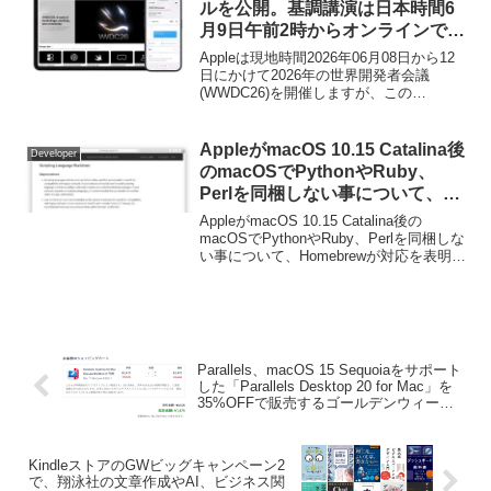
ルを公開。基調講演は日本時間6
月9日午前2時からオンラインで配
信。
Appleは現地時間2026年06月08日から12
日にかけて2026年の世界開発者会議
(WWDC26)を開催しますが、この
WWDC26に先立ちWWDCの基調講演や
Platforms State of the Union、ビデオセッ
ションなどのスケジュールが新たに公開
AppleがmacOS 10.15 Catalina後
Developer
されています。
のmacOSでPythonやRuby、
Perlを同梱しない事について、
Homebrewが対応を表明。
AppleがmacOS 10.15 Catalina後の
macOSでPythonやRuby、Perlを同梱しな
い事について、Homebrewが対応を表明し
ています。詳細は以下から。
Parallels、macOS 15 Sequoiaをサポート
した「Parallels Desktop 20 for Mac」を
35%OFFで販売するゴールデンウィーク
セールを日本限定で開催。
KindleストアのGWビッグキャンペーン2
で、翔泳社の文章作成やAI、ビジネス関