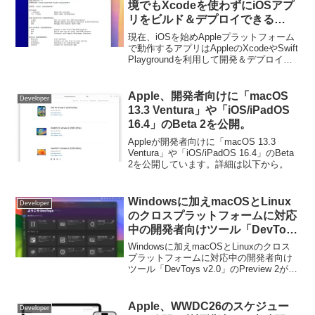
境でもXcodeを使わずにiOSアプ
リをビルド＆デプロイできる
「xtool」がリリース。
現在、iOSを始めAppleプラットフォーム
で動作するアプリはAppleのXcodeやSwift
Playgroundを利用して開発＆デプロイす
る必要がありますが、macOS以外の
WindowsやLinuxプラットフォーム環境で
もiOSアプリをビルド＆デプロイできるツ
Apple、開発者向けに「macOS
Developer
ール「xtool」が新たに公開されていま
13.3 Ventura」や「iOS/iPadOS
す。
16.4」のBeta 2を公開。
Appleが開発者向けに「macOS 13.3
Ventura」や「iOS/iPadOS 16.4」のBeta
2を公開しています。詳細は以下から。
Windowsに加えmacOSとLinux
Developer
のクロスプラットフォームに対応
中の開発者向けツール「DevToys
v2.0」のPreview 2が公開。
Windowsに加えmacOSとLinuxのクロス
macOS版は開発者署名付きに。
プラットフォームに対応中の開発者向け
ツール「DevToys v2.0」のPreview 2が公
開されています。詳細は以下から。
Apple、WWDC26のスケジュー
Developer