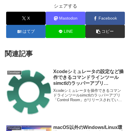
シェアする
X
Mastodon
Facebook
はてブ
LINE
コピー
関連記事
Xcodeシミュレータの設定など操
Developer
作できるコマンドラインツール
simctlのラッパーアプリ
「Control Room」がリリース。
Xcodeシミュレータを操作できるコマン
ドラインツールsimctlのラッパーアプリ
「Control Room」がリリースされていま
す。詳細は以下から。
macOS以外のWindows/Linux環
Developer