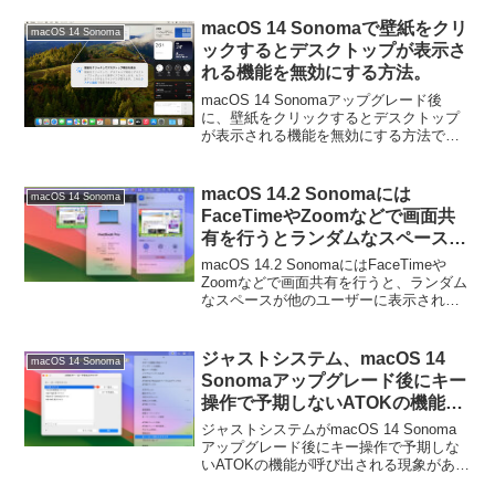
macOS 14 Sonomaで壁紙をクリ
macOS 14 Sonoma
ックするとデスクトップが表示さ
れる機能を無効にする方法。
macOS 14 Sonomaアップグレード後
に、壁紙をクリックするとデスクトップ
が表示される機能を無効にする方法で
す。詳細は以下から。
macOS 14.2 Sonomaには
macOS 14 Sonoma
FaceTimeやZoomなどで画面共
有を行うとランダムなスペースが
他のユーザーに表示され、個人情
macOS 14.2 SonomaにはFaceTimeや
報の漏洩につながる可能性のある
Zoomなどで画面共有を行うと、ランダム
なスペースが他のユーザーに表示され個
バグがあるので注意を。
人情報の漏洩につながる可能性のあるバ
グがあります。詳細は以下から。
ジャストシステム、macOS 14
macOS 14 Sonoma
Sonomaアップグレード後にキー
操作で予期しないATOKの機能が
呼び出される現象があるとしてサ
ジャストシステムがmacOS 14 Sonoma
ポートページを公開。
アップグレード後にキー操作で予期しな
いATOKの機能が呼び出される現象がある
としてサポートページを公開していま