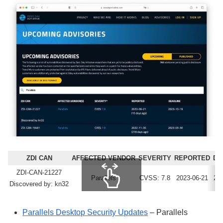
ZDI CAN
AFFECTED VENDOR
SEVERITY
REPORTED
DE
ZDI-CAN-21227
Parallels
CVSS: 7.8
2023-06-21
20
Discovered by: kn32
スクロールできます
Parallels Desktop Security Updates
– Parallels