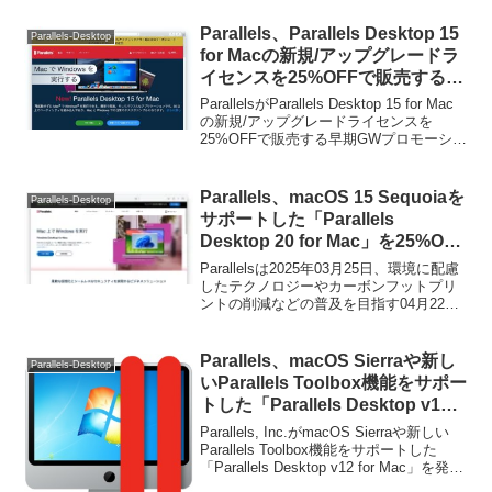
す。詳細は以下から。
Parallels、Parallels Desktop 15
Parallels-Desktop
for Macの新規/アップグレードラ
イセンスを25%OFFで販売する早
期GWプロモーションを開催。
ParallelsがParallels Desktop 15 for Mac
の新規/アップグレードライセンスを
25%OFFで販売する早期GWプロモーショ
ンを開催しています。詳細は以下から。
Parallels、macOS 15 Sequoiaを
Parallels-Desktop
サポートした「Parallels
Desktop 20 for Mac」を25%OFF
で販売するEarth Day Saleを開
Parallelsは2025年03月25日、環境に配慮
催。
したテクノロジーやカーボンフットプリ
ントの削減などの普及を目指す04月22日
のEarth Dayを前に同社が販売するMac用
仮想化ソフトウェア「Parallels Desktop
20 for Mac」のライセンスを25%OFFで
Parallels、macOS Sierraや新し
Parallels-Desktop
販売するアースデイセールを開催すると
いParallels Toolbox機能をサポー
発表しています。
トした「Parallels Desktop v12
for Mac」を発表。
Parallels, Inc.がmacOS Sierraや新しい
Parallels Toolbox機能をサポートした
「Parallels Desktop v12 for Mac」を発表
したようです。詳細は以下から。