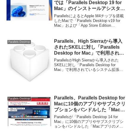
では「Parallels Desktop 19 for
Mac」のインストールアシスタン
ト機能を利用して作成した仮想マ
ParallelsによるとApple M4チップを搭載
シンが起動できない不具合が確認
したMacで「Parallels Desktop v19 for
Mac」および「App Store Edition
されているので注意を。
v1.9.4」のインストールアシスタントを
利用してダウンロード＆作成した仮想マ
シンが起動しない不具合が確認されてい
Parallels、High Sierraから導入
Parallels-Desktop
るそうです。
されたSKELに対し「Parallels
Desktop for Mac」で利用されて
いるシステム拡張を説明。
ParallelsがHigh Sierraから導入された
SKELに対し「Parallels Desktop for
Mac」で利用されているシステム拡張を
説明しています。詳細は以下から。
Parallels、Parallels Desktop for
Parallels-Desktop
Macに10個のアプリやサブスクリ
プションをバンドルした「Macア
プリのメガバンドル」キャンペー
Parallelsが「Parallels Desktop 14 for
ンを開催。
Mac」に10個のアプリやサブスクリプシ
ョンをバンドルした「Macアプリのメガ
バンドル」キャンペーンを開催していま