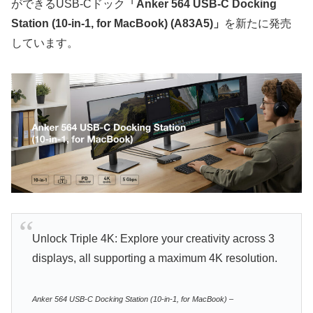
ができるUSB-Cドック
「Anker 564 USB-C Docking
Station (10-in-1, for MacBook) (A83A5)」
を新たに発売
しています。
Unlock Triple 4K: Explore your creativity across 3
displays, all supporting a maximum 4K resolution.
Anker 564 USB-C Docking Station (10-in-1, for MacBook) –