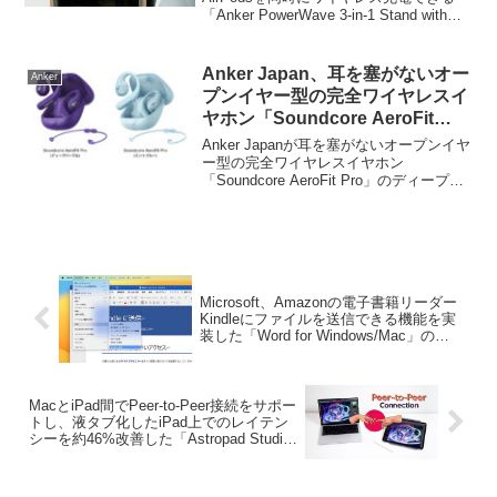
「Anker PowerWave 3-in-1 Stand with
を11月より発売。
Watch Charging Cable Holder」を11月よ
り発売しま...
Anker Japan、耳を塞がないオー
Anker
プンイヤー型の完全ワイヤレスイ
ヤホン「Soundcore AeroFit
Pro」のディープパープルとミン
Anker Japanが耳を塞がないオープンイヤ
トブルーカラーを発売。
ー型の完全ワイヤレスイヤホン
「Soundcore AeroFit Pro」のディープパ
ープルとミントブルーカラーを発売して
います。詳細は以下から。
Microsoft、Amazonの電子書籍リーダー
Kindleにファイルを送信できる機能を実
装した「Word for Windows/Mac」の
Insider版を公開。
MacとiPad間でPeer-to-Peer接続をサポー
トし、液タブ化したiPad上でのレイテン
シーを約46%改善した「Astropad Studio
v5.3」がリリース。