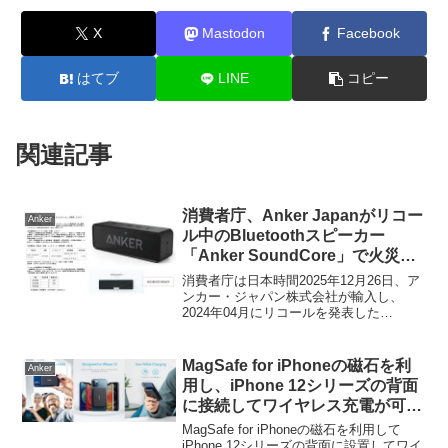
X
Mastodon
Facebook
はてブ
LINE
コピー
関連記事
消費者庁、Anker Japanがリコー
Anker
ル中のBluetoothスピーカー
「Anker SoundCore」で火災に
至る事故報告が9月に1件あったと
消費者庁は日本時間2025年12月26日、ア
して情報を公開。回収率は
ンカー・ジャパン株式会社が輸入し、
2024年04月にリコールを発表した
22.8%。
Bluetoothスピーカー「Anker
Soundcore」で火災に至る事故が報告さ
れたとして情報を公開しています。
MagSafe for iPhoneの磁石を利
Anker
用し、iPhone 12シリーズの背面
に接続してワイヤレス充電が可能
なAnkerのモバイルバッテリー
MagSafe for iPhoneの磁石を利用して
「PowerCore Magnetic 5K」が
iPhone 12シリーズの背面に設置してワイ