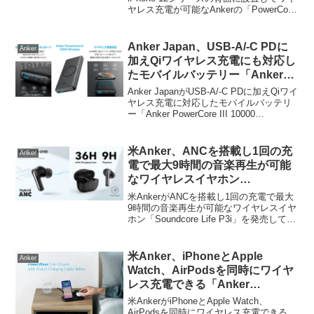
ヤレス充電が可能なAnkerの「PowerCore
FCCを通過。
Magnetic 5K」がFCCを通過しています。
詳細は以下から。
Anker Japan、USB-A/-C PDに
Anker
加えQiワイヤレス充電にも対応し
たモバイルバッテリー「Anker
PowerCore III 10000 Wireless」
Anker JapanがUSB-A/-C PDに加えQiワイ
を発売。
ヤレス充電に対応したモバイルバッテリ
ー「Anker PowerCore III 10000
Wireless」を発売しています。詳細は以
下から。
米Anker、ANCを搭載し1回の充
Anker
電で最大9時間の音楽再生が可能
なワイヤレスイヤホン
「Soundcore Life P3i」を発売。
米AnkerがANCを搭載し1回の充電で最大
9時間の音楽再生が可能なワイヤレスイヤ
ホン「Soundcore Life P3i」を発売してい
ます。詳細は以下から。
米Anker、iPhoneとApple
Anker
Watch、AirPodsを同時にワイヤ
レス充電できる「Anker
PowerWave 3-in-1 Stand with
米AnkerがiPhoneとApple Watch、
Watch Charging Cable Holder」
AirPodsを同時にワイヤレス充電できる