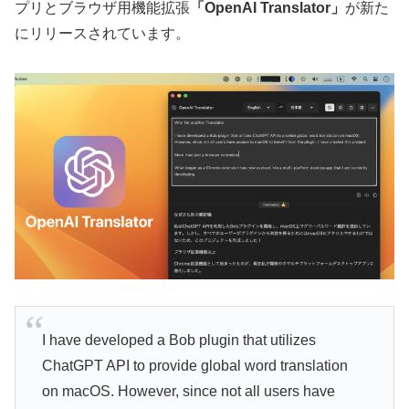
プリとブラウザ用機能拡張
「OpenAI Translator」
が新た
にリリースされています。
I have developed a Bob plugin that utilizes
ChatGPT API to provide global word translation
on macOS. However, since not all users have