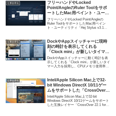
フリーハンドやLocked
仕事効率化
Point/AngleのRuler Toolをサポ
ートしたMac用ペイント・ユーテ
ィリティ「Hej Stylus v3.1」がリ
フリーハンドやLocked Point/Angleの
リース。
Ruler ToolをサポートしたMac用ペイン
ト・ユーティリティ「Hej Stylus v3.1」
がリリースされています。詳細は以下か
ら。
DockやAppスイッチャーに現時
仕事効率化
刻の時計を表示してくれる
「Clock mini」が新しいタイマー
入力を採用し、CPU/メモリ使用
DockやAppスイッチャーに動く時計を表
率を削減。
示してくれる「Clock mini」が新しいタイ
マー入力を採用し、CPU/メモリ使用率を
削減しています。詳細は以下から。
Intel/Apple Silicon Mac上で32-
仕事効率化
bit Windows DirectX 10/11ゲー
ムをサポートした「CrossOver
22.1 for Mac」がリリース。
Intel/Apple Silicon Mac上で32-bit
Windows DirectX 10/11ゲームをサポート
した互換レイヤー「CrossOver 22.1 for
Mac」がリリースされています。詳細は
以下から。