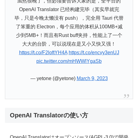
虽然很晚了，但必须要告诉大家的是，全平台的
OpenAI Translator 已经构建完毕（其实早就完
毕，只是今晚太懒没有 push），完全用 Tauri 代替
了笨重的 Electron，每个应用的体积从100MB+减
少到5MB+！而且有Rust buff夹持，性能上了一个
大大的台阶，可以说现在是又小又快又强！
https://t.co/F2loftYH4A
https://t.co/encvy3enUJ
pic.twitter.com/mHWWlYgaSb
— yetone (@yetone)
March 9, 2023
OpenAI Translatorの使い方
OpenAI Translatorはオープンソース(AGPL-3.0)で開発