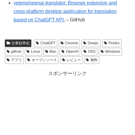
yetone/openai-translator: Browser extension and
cross-platform desktop application for translation
based on ChatGPT API.
– GitHub
仕事効率化
ChatGPT
Chrome
DeepL
Firefox
github
Linux
Mac
OpenAI
OSS
Windows
アプリ
オープンソース
レビュー
無料
スポンサーリンク