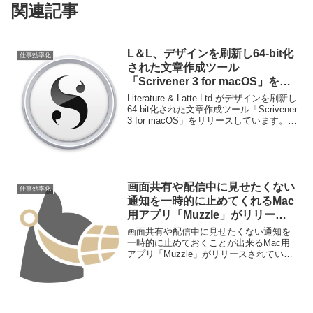
関連記事
L＆L、デザインを刷新し64-bit化
仕事効率化
された文章作成ツール
「Scrivener 3 for macOS」をリ
リース。
Literature & Latte Ltd.がデザインを刷新し
64-bit化された文章作成ツール「Scrivener
3 for macOS」をリリースしています。詳
細は以下から。
画面共有や配信中に見せたくない
仕事効率化
通知を一時的に止めてくれるMac
用アプリ「Muzzle」がリリー
ス。
画面共有や配信中に見せたくない通知を
一時的に止めておくことが出来るMac用
アプリ「Muzzle」がリリースされていま
す。詳細は以下から。