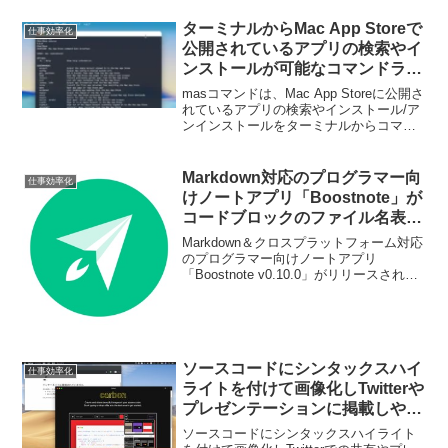
ターミナルからMac App Storeで
仕事効率化
公開されているアプリの検索やイ
ンストールが可能なコマンドライ
ンツール「mas v3.0.0」がリリー
masコマンドは、Mac App Storeに公開さ
ス。アップデート検出の精度の向
れているアプリの検索やインストール/ア
ンインストールをターミナルからコマン
上やBundle IDでの操作が可能
ドで行うことが可能なコマンドラインツ
に。
ールですが、このコマンドの最新バージ
ョンとなる「mas v3.0.0」がリリースさ
Markdown対応のプログラマー向
仕事効率化
れています。
けノートアプリ「Boostnote」が
コードブロックのファイル名表示
やURLのタイトル取得機能などを
Markdown＆クロスプラットフォーム対応
サポート。
のプログラマー向けノートアプリ
「Boostnote v0.10.0」がリリースされて
います。詳細は以下から。
ソースコードにシンタックスハイ
仕事効率化
ライトを付けて画像化しTwitterや
プレゼンテーションに掲載しやす
くしてくれるWebサービス
ソースコードにシンタックスハイライト