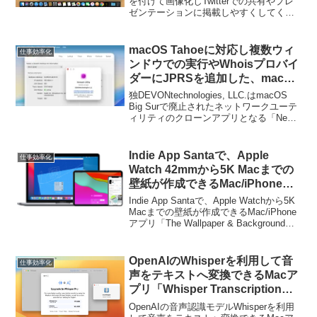
「Carbon」がPWAに対応しオフ
を付けて画像化しTwitterでの共有やプレ
ゼンテーションに掲載しやすくしてくれ
ラインで利用可能に。
るWebサービス「Carbon」がPWAに対応
し、オフライン利用が可能になったそう
です。詳細は以下から。
macOS Tahoeに対応し複数ウィ
仕事効率化
ンドウでの実行やWhoisプロバイ
ダーにJPRSを追加した、macOS
11 Big Surで廃止されたネットワ
独DEVONtechnologies, LLC.はmacOS
ークユーティリティの代替アプリ
Big Surで廃止されたネットワークユーテ
ィリティのクローンアプリとなる「Neo
「Neo Network Utility v2.0」が
Network Utility v2.0」をリリースしていま
リリース。
す。
Indie App Santaで、Apple
仕事効率化
Watch 42mmから5K Macまでの
壁紙が作成できるMac/iPhoneア
プリ「The Wallpaper &
Indie App Santaで、Apple Watchから5K
Background App」が1日限定で
Macまでの壁紙が作成できるMac/iPhone
アプリ「The Wallpaper & Background
無料セール中。
App」が1日限定で無料セールとなってい
ます。詳細は以下から。
OpenAIのWhisperを利用して音
仕事効率化
声をテキストへ変換できるMacア
プリ「Whisper Transcription」
に、Medium/Largeモデルを選択
OpenAIの音声認識モデルWhisperを利用