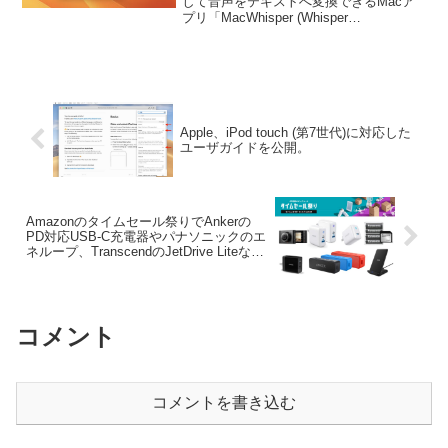
できるProサブスクリプションが
して音声をテキストへ変換できるMacア
プリ「MacWhisper (Whisper
追加。
Transcription)」に、Medium/Largeモデル
を選択できるProサブスクリプションが追
加さ...
Apple、iPod touch (第7世代)に対応した
ユーザガイドを公開。
Amazonのタイムセール祭りでAnkerの
PD対応USB-C充電器やパナソニックのエ
ネループ、TranscendのJetDrive Liteなど
が特別価格で販売中。
コメント
コメントを書き込む