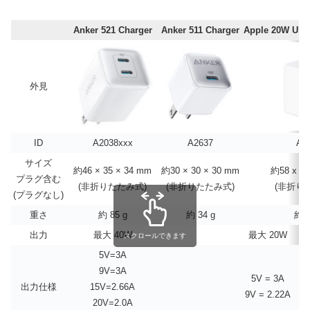
Anker 521 Charger
Anker 511 Charger
Apple 20W 
外見
ID
A2038xxx
A2637
A2
サイズ
約46 × 35 × 34 mm
約30 × 30 × 30 mm
約58 x 42
プラグ含む
(非折りたたみ式)
(非折りたたみ式)
(非折り
(プラグなし)
重さ
約 85 g
約 34 g
約 6
出力
最大 40W
最大 20W
スクロールできます
5V=3A
9V=3A
5V = 3A
出力仕様
15V=2.66A
9V = 2.22A
20V=2.0A