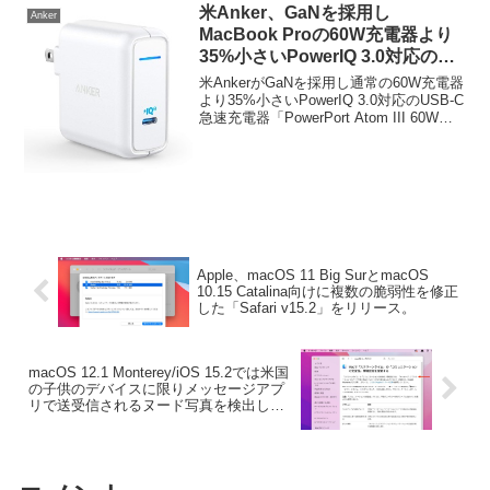
米Anker、GaNを採用し
Anker
MacBook Proの60W充電器より
35%小さいPowerIQ 3.0対応の
USB-C充電器「PowerPort Atom
米AnkerがGaNを採用し通常の60W充電器
III 60W」を発表。
より35%小さいPowerIQ 3.0対応のUSB-C
急速充電器「PowerPort Atom III 60W」
を発表しています。詳細は以下から。
Apple、macOS 11 Big SurとmacOS
10.15 Catalina向けに複数の脆弱性を修正
した「Safari v15.2」をリリース。
macOS 12.1 Monterey/iOS 15.2では米国
の子供のデバイスに限りメッセージアプ
リで送受信されるヌード写真を検出し警
告を表示する機能が利用可能に。