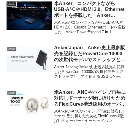
米Anker、コンパクトながら
Anker
USB-A/-CやHDMI 2.0、Ethernet
ポートを搭載した「Anker
PowerExpand 7-in-1
米AnkerがコンパクトながらUSB-A/-Cや
Thunderbolt 3 Mini Dock」を発
HDMI 2.0、Gigabit Ethernetポートを搭載
した「Anker PowerExpand 7-in-1
売。
Thunderbolt 3 Mini Dock」を発売してい
ます。詳細は以...
Anker Japan、Anker史上最多販
Anker
売を記録したPowerCore 10000
の次世代モデルでストラップとし
ても使えるUSB-Cケーブルが付
Anker JapanがAnker史上最多販売を記録
属したモバイルバッテリー
したPowerCore 10000の次世代モデルで
ストラップとしても使えるUSB-Cケーブ
「Anker Power Bank
ル付きのモバイルバッテリー「Anker
(10000mAh, 22.5W)」を発売。
Power Bank (10000mAh, 22.5W)」...
米Anker、ANCやハイレゾ再生に
Anker
対応しドーナッツ状に折りたため
るFlexiCurve構造採用のオーバー
イヤーヘッドホン「Soundcore
米AnkerがANCやハイレゾ再生に対応しド
Space One Pro」を発売。
ーナツ 型に折りたためるFlexiCurve構造
採用のオーバーイヤーヘッドホン
「Soundcore Space One Pro」を発売し
ています。詳細は以下から。