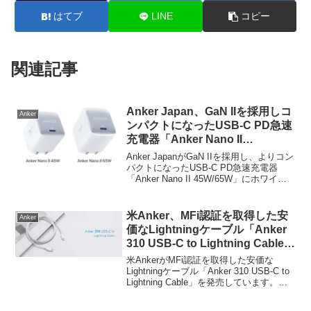
はてブ
LINE
コピー
関連記事
Anker Japan、GaN IIを採用しコ
Anker
ンパクトになったUSB-C PD急速
充電器「Anker Nano II
45W/65W」にホワイトモデルを
Anker JapanがGaN IIを採用し、よりコン
追加。
パクトになったUSB-C PD急速充電器
「Anker Nano II 45W/65W」にホワイト
モデルを追加しています。詳細は以下か
ら。
米Anker、MFi認証を取得した安
Anker
価なLightningケーブル「Anker
310 USB-C to Lightning Cable」
を発売。
米AnkerがMFi認証を取得した安価な
Lightningケーブル「Anker 310 USB-C to
Lightning Cable」を発売しています。詳
細は以下から。