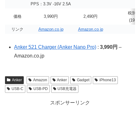
PPS：3.3V -16V 2.5A
税別 2
価格
3,990円
2,490円
(19.
リンク
Amazon.co.jp
Amazon.co.jp
仕
Anker 521 Charger (Anker Nano Pro)
:
3,990円
–
Amazon.co.jp
Anker
Amazon
Anker
Gadget
iPhone13
USB-C
USB-PD
USB充電器
スポンサーリンク