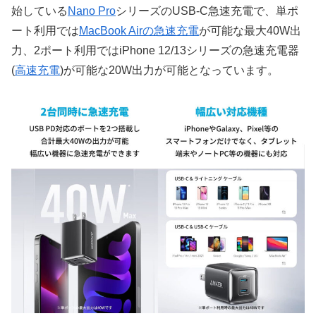
始している
Nano Pro
シリーズのUSB-C急速充電で、単ポ
ート利用では
MacBook Airの急速充電
が可能な最大40W出
力、2ポート利用ではiPhone 12/13シリーズの急速充電器
(
高速充電
)が可能な20W出力が可能となっています。