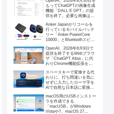
OpenAI、2026年8月30日を
もってChatGPTの画像生成
機能「DALL·E GPT」の提
供を終了。必要な画像は期
限までにダウンロードを。
Anker Japanがリコールを
行っているモバイルバッテ
リー「Anker PowerCore
10000」とBluetoothスピー
カー「PowerConf S3」で周
OpenAI、2026年8月9日で
辺を焼損する火災が6月に3
提供を終了するWebブラウ
件発生していたそうなので
ザ「ChatGPT Atlas」に代
注意を。
わりChrome機能拡張をア
ップデートし、YouTube動
スペースキーで変換する代
画の質問やAsk ChatGPT機
わりに、打ち間違いを気に
能を追加。
せずに入力したローマ字を
AIで自然な日本語に変換し
てくれるMac用の日本語入
macOS用のUSBインストー
力アプリ「Nospace」がリ
ラを作成できる
リース。
「macUSB」がWindows
Vistaや7、macOS 27