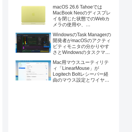
Golden GateのUSBインス
macOS 26.6 Tahoeでは
トーラの作成に対応。
MacBook Neoのディスプレ
イを閉じた状態でのWebカ
メラの使用や、
Finder/Apple Configuratorを
WindowsのTask Managerの
利用しMacBook Neoを復元
開発者がmacOSのアクティ
する際の安定性が向上。
ビティモニタの分かりやす
さとWindowsのタスクマネ
ージャの詳細さを合わせた
Mac用マウスユーティリテ
Mac用システムモニタアプ
ィ「LinearMouse」が
リ「Task Manager TMOG」
Logitech Boltレシーバー経
のBeta版を公開。
由のマウス設定とワイヤレ
ス版のELECOM HUGEトラ
ックボールに対応。