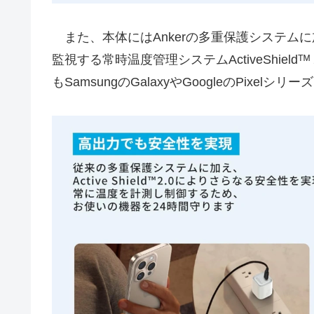
また、本体にはAnkerの多重保護システムに
監視する常時温度管理システムActiveShieldᵀᴹ
もSamsungのGalaxyやGoogleのPixelシ