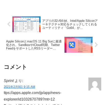
for NTFS v1.16」がリリースされていま
す。詳細は以下から。
アプリの32-/64-bit、Intel/Apple Siliconア
ーキテクチャ対応をチェックしてくれる
ユーティリティ「Go64」が
Intel/Universalアプリのカウントをサポー
ト。
Apple SiliconとmacOS 11 Big Surに最適
化され、SandboxやiCloud同期、Twitter
FeedをサポートしたRSSリーダー
「NetNewsWire v6.0 for Mac」のBeta版
が公開。
コメント
Sprint
より:
2021年2月9日 9:15 AM
ttps://apps.apple.com/jp/app/news-
explorer/id1032670789?mt=12