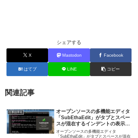
シェアする
X
Mastodon
Facebook
はてブ
LINE
コピー
関連記事
オープンソースの多機能エディタ
仕事効率化
「SubEthaEdit」がタブとスペー
スが混在するインデントの表示と
SF Monoの利用に対応し、Apple
オープンソースの多機能エディタ
Silicon製Mac対応のBeta版を公
「SubEthaEdit」がタブとスペースが混在