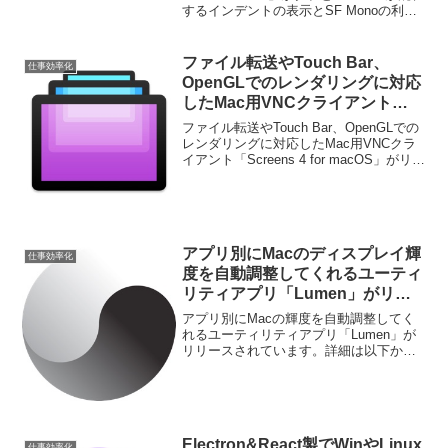
するインデントの表示とSF Monoの利用
開。
に対応しています。詳細は以下から。
ファイル転送やTouch Bar、
仕事効率化
OpenGLでのレンダリングに対応
したMac用VNCクライアント
「Screens 4 for macOS」がリリ
ファイル転送やTouch Bar、OpenGLでの
ース。
レンダリングに対応したMac用VNCクラ
イアント「Screens 4 for macOS」がリリ
ースされています。詳細は以下から。
アプリ別にMacのディスプレイ輝
仕事効率化
度を自動調整してくれるユーティ
リティアプリ「Lumen」がリリ
ース。
アプリ別にMacの輝度を自動調整してく
れるユーティリティアプリ「Lumen」が
リリースされています。詳細は以下か
ら。
Electron&React製でWinやLinux
仕事効率化