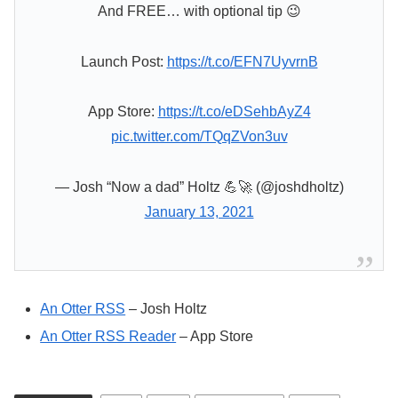
And FREE… with optional tip 😉
Launch Post:
https://t.co/EFN7UyvrnB
App Store:
https://t.co/eDSehbAyZ4
pic.twitter.com/TQqZVon3uv
— Josh “Now a dad” Holtz 💪🚀 (@joshdholtz)
January 13, 2021
An Otter RSS
– Josh Holtz
An Otter RSS Reader
– App Store