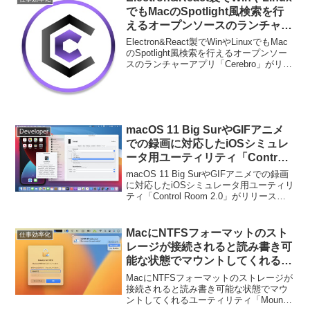
でもMacのSpotlight風検索を行
えるオープンソースのランチャー
アプリ「Cerebro」がリリース。
Electron&React製でWinやLinuxでもMac
のSpotlight風検索を行えるオープンソー
スのランチャーアプリ「Cerebro」がリリ
ースされています。詳細は以下から。
macOS 11 Big SurやGIFアニメ
Developer
での録画に対応したiOSシミュレ
ータ用ユーティリティ「Control
Room 2.0」がリリース。
macOS 11 Big SurやGIFアニメでの録画
に対応したiOSシミュレータ用ユーティリ
ティ「Control Room 2.0」がリリースさ
れています。詳細は以下から。
MacにNTFSフォーマットのスト
仕事効率化
レージが接続されると読み書き可
能な状態でマウントしてくれるユ
ーティリティ「Mounty for NTFS
MacにNTFSフォーマットのストレージが
v1.16」がリリース。macOS 13
接続されると読み書き可能な状態でマウ
ントしてくれるユーティリティ「Mounty
Venturaは非対応に。