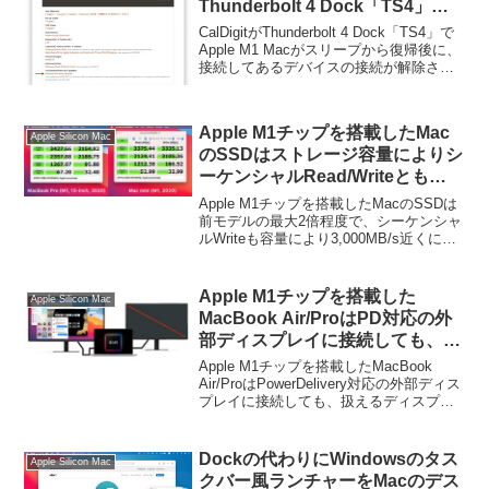
Thunderbolt 4 Dock「TS4」に
接続されているデバイスが接続解
CalDigitがThunderbolt 4 Dock「TS4」で
除されてしまう問題を修正したフ
Apple M1 Macがスリープから復帰後に、
接続してあるデバイスの接続が解除され
ァームウェアップデートの提供を
てしまう問題を修正したWindows用ファ
開始。
ームウェアップデートの提供を開始して
います。詳細...
Apple M1チップを搭載したMac
Apple Silicon Mac
のSSDはストレージ容量によりシ
ーケンシャルRead/Writeとも
3,000MB/s近くに。
Apple M1チップを搭載したMacのSSDは
前モデルの最大2倍程度で、シーケンシャ
ルWriteも容量により3,000MB/s近くにな
っています。詳細は以下から。
Apple M1チップを搭載した
Apple Silicon Mac
MacBook Air/ProはPD対応の外
部ディスプレイに接続しても、扱
えるディスプレイは1台までのた
Apple M1チップを搭載したMacBook
め、残りはAirPlayかSidecarで。
Air/ProはPowerDelivery対応の外部ディス
プレイに接続しても、扱えるディスプレ
イは1台までとなっています。詳細は以下
から。
Dockの代わりにWindowsのタス
Apple Silicon Mac
クバー風ランチャーをMacのデス