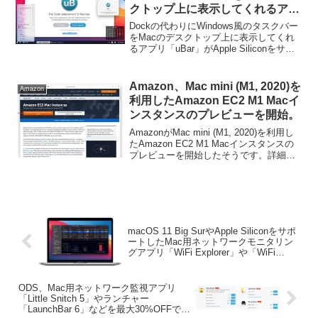
クトップ上に表示してくれるアプ
リ「uBar」がApple Siliconをサ
Dockの代わりにWindows風のタスクバー
ポート。
をMacのデスクトップ上に表示してくれ
るアプリ「uBar」がApple Siliconをサポ
ートしています。詳細は以下から。
Amazon、Mac mini (M1, 2020)を
Amazon
利用したAmazon EC2 M1 Macイ
ンスタンスのプレビューを開始。
AmazonがMac mini (M1, 2020)を利用し
たAmazon EC2 M1 Macインスタンスの
プレビューを開始したそうです。詳細は
以下から。
macOS 11 Big SurやApple Siliconをサポ
ートしたMac用ネットワークモニタリン
グアプリ「WiFi Explorer」や「WiFi
Signal」がブラックフライデーセールで
最大50%OFFセール中。
ODS、Mac用ネットワーク監視アプリ
「Little Snitch 5」やランチャー
「LaunchBar 6」などを最大30%OFFで販