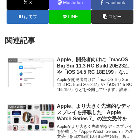
X
Mastodon
Facebook
はてブ
LINE
コピー
関連記事
Apple、開発者向けに「macOS
iOS14
Big Sur 11.3 RC Build 20E232」
や「iOS 14.5 RC 18E199」など
を公開。iOS 14.5は来週から提供
Appleが開発者向けに「macOS Big Sur
を開始。
11.3 RC Build 20E232」や「iOS 14.5 RC
18E199」などを公開しています。詳細は
以下から。
Apple、より大きく先進的なディ
Apple-Watch
スプレイを搭載した「Apple
Watch Series 7」の注文受付を日
本時間10月8日午後9時、販売を
Appleがより大きく先進的なディスプレイ
10月15日から開始。
を搭載した「Apple Watch Series 7」の注
文受付を日本時間10月8日午後9時、販売