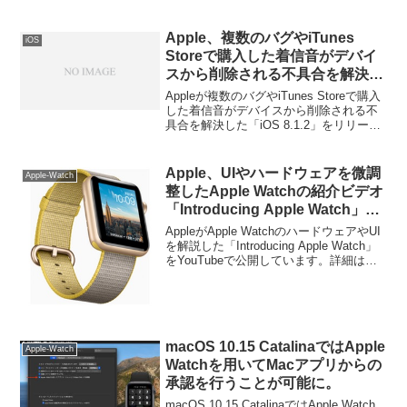
を10月15日から開始すると発表していま
す。詳細は以下から。
Apple、複数のバグやiTunes
iOS
Storeで購入した着信音がデバイ
スから削除される不具合を解決し
た「iOS 8.1.2」をリリース。
Appleが複数のバグやiTunes Storeで購入
した着信音がデバイスから削除される不
具合を解決した「iOS 8.1.2」をリリース
しています。詳細は以下から。
Apple、UIやハードウェアを微調
Apple-Watch
整したApple Watchの紹介ビデオ
「Introducing Apple Watch」を
公開。
AppleがApple WatchのハードウェアやUI
を解説した「Introducing Apple Watch」
をYouTubeで公開しています。詳細は以
下から。
macOS 10.15 CatalinaではApple
Apple-Watch
Watchを用いてMacアプリからの
承認を行うことが可能に。
macOS 10.15 CatalinaではApple Watch