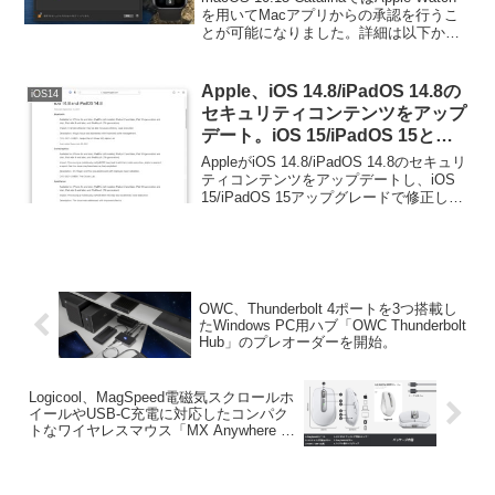
を用いてMacアプリからの承認を行うこ
とが可能になりました。詳細は以下か
ら。
Apple、iOS 14.8/iPadOS 14.8の
iOS14
セキュリティコンテンツをアップ
デート。iOS 15/iPadOS 15と同
じ脆弱性を複数修正。
AppleがiOS 14.8/iPadOS 14.8のセキュリ
ティコンテンツをアップデートし、iOS
15/iPadOS 15アップグレードで修正した
のと同じ脆弱性を複数修正していると発
表しています。詳細は以下から。
OWC、Thunderbolt 4ポートを3つ搭載し
たWindows PC用ハブ「OWC Thunderbolt
Hub」のプレオーダーを開始。
Logicool、MagSpeed電磁気スクロールホ
イールやUSB-C充電に対応したコンパク
トなワイヤレスマウス「MX Anywhere 3
for Mac コンパクト パフォーマンスマウ
ス」を10月29日より日本でも発売。