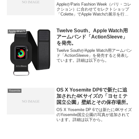
いたので早速使ってみました。
AppleがParis Fashion Week（パリ・コレ
クション）に合わせてセレクトショップ
「Colette」でApple Watchの展示を行っ
ており、その様子が多くのSNSで公開さ
れています。
Twelve South、Apple Watch用
Apple-Watch
アームバンド「ActionSleeve」
を発売。
Twelve SouthがApple Watch用アームバン
ド「ActionSleeve」を発売すると発表し
ています。詳細は以下から。
OS X Yosemite DP6で新たに追
Yosemite
加された4Kサイズの「ヨセミテ
国立公園」壁紙とその保存場所。
OS X Yosemite DP 6では新たに4Kサイズ
のYosemite国立公園の写真が追加されて
います。詳細は以下から。