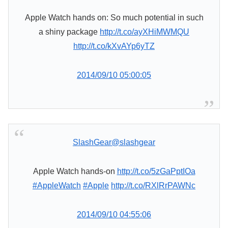
Apple Watch hands on: So much potential in such
a shiny package
http://t.co/ayXHiMWMQU
http://t.co/kXvAYp6yTZ
2014/09/10 05:00:05
SlashGear
@slashgear
Apple Watch hands-on
http://t.co/5zGaPptIOa
#AppleWatch
#Apple
http://t.co/RXlRrPAWNc
2014/09/10 04:55:06