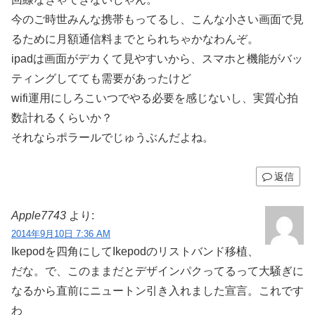
今のご時世みんな携帯もってるし、こんな小さい画面で見
るために月額通信料までとられちゃかなわんぞ。
ipadは画面がデカくて見やすいから、スマホと機能がバッ
ティングしてても需要があったけど
wifi運用にしろこいつでやる必要を感じないし、実質心拍
数計れるくらいか？
それならポラールでじゅうぶんだよね。
返信
Apple7743
より:
2014年9月10日 7:36 AM
Ikepodを四角にしてIkepodのリストバンド移植、
だな。で、このままだとデザインパクってるって大騒ぎに
なるから直前にニュートン引き入れました宣言。これです
わ