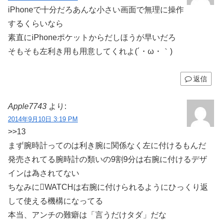
iPhoneで十分だろあんな小さい画面で無理に操作
するくらいなら
素直にiPhoneポケットからだしほうが早いだろ
そもそも左利き用も用意してくれよ(´・ω・｀)
返信
Apple7743
より:
2014年9月10日 3:19 PM
>>13
まず腕時計ってのは利き腕に関係なく左に付けるもんだ
発売されてる腕時計の類いの9割9分は右腕に付けるデザ
インは為されてない
ちなみにWATCHは右腕に付けられるようにひっくり返
して使える機構になってる
本当、アンチの難癖は「言うだけタダ」だな