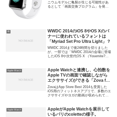
ニウムモデルに亀裂が生じる可能性があ
るとして「画面交換プログラム」を発表
しています。詳細は以下から。
WWDC 2014のiOS 8やOS Xのバ
噂
ナーに使われているフォントは
「Myriad Set Pro Ultra Light」？
WWDC 2014まで後24時間を切りました
が、一部では「WWDC 2014の会場に登場
したiOS 8や次世代OS X （Yosemite?）
に使われているフォントが何なのか？」
という議論が盛り上がっており、どうや
ら Myriad Proフォントを使用しているよ
Apple Watchと連携し、心拍数を
Apple-Watch
うです。詳細は以下から。
Apple TVの画面で確認しながら
エクササイズができる「Zova for
Apple TV」アプリを使ってみ
ZovaはApp Store Best 2014も受賞した
た。
iOS用のフィットネスアプリで、多数のエ
クササイズやヨガの動画が収められてお
り、動画を見ながら室内で運動すること
が出来ます。このZovaアプリはtvOSにも
対応しており、tvOSアプリとしては珍し
AppleがApple Watchを展示して
Apple-Watch
くApple Watchと連携し心拍数をTV上に
いるパリのcoletteの様子。
表示する面白い機能が利用可能となって