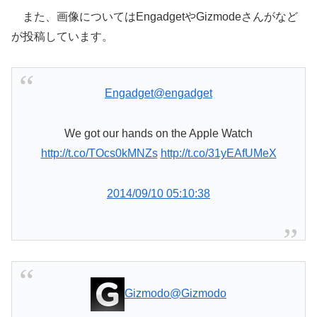
また、画像についてはEngadgetやGizmodeさんがなど
が投稿しています。
Engadget
@engadget
We got our hands on the Apple Watch
http://t.co/TOcs0kMNZs
http://t.co/31yEAfUMeX
2014/09/10 05:10:38
Gizmodo
@Gizmodo