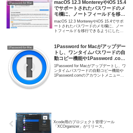
macOS 12.3 MontereyやiOS 15.4
1Password-for-Mac
でサポートされたパスワードのメ
モ欄に、ノートフィールドを移行
できるようにした「1Password
macOS 12.3 MontereyやiOS 15.4でサポ
for Mac v7.9.3」がリリース。
ートされたパスワードのメモ欄に、ノー
トフィールドを移行できるようにした
「1Password for Mac v7.9.3」がリリース
されています。詳細は以下から。
1Password for Macがアップデー
1Password-for-Mac
トし、ワンタイムパスワードの自
動コピー機能や1Password .com
のアカウントメニューを追加。
1Password for Macがアップデートし、ワ
ンタイムパスワードの自動コピー機能や
1Password.comのアカウントメニューを
搭載しています。詳細は以下から。
Xcode用のプロジェクト管理ツール
「XCOrganizer」がリリース。