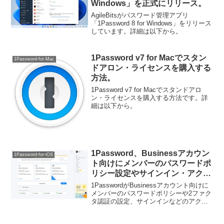
Windows」を正式にリリース。
AgileBitsがパスワード管理アプリ
「1Password 8 for Windows」をリリース
しています。詳細は以下から。
1Password v7 for Macでスタン
1Password-for-Mac
ドアロン・ライセンスを購入する
方法。
1Password v7 for Macでスタンドアロ
ン・ライセンスを購入する方法です。詳
細は以下から。
1Password、Businessアカウン
1Password-for-iOS
ト向けにメンバーのパスワードポ
リシー設定やサインイン・アクテ
ィビティを確認できる
1PasswordがBusinessアカウント向けに
「1Password Advanced
メンバーのパスワードポリシーや2ファク
タ認証の設定、サインインなどのアクテ
Protection」機能を提供。
ィビティを確認できるレポート機能を提
供しています。詳細は以下から。