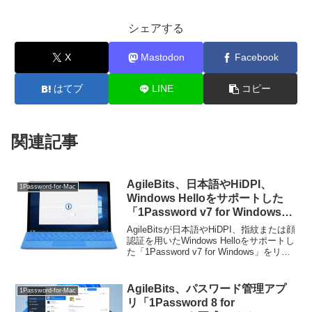
シェアする
X
Mastodon
Facebook
はてブ
LINE
コピー
関連記事
AgileBits、日本語やHiDPI、
1Password-for-Mac
Windows Helloをサポートした
「1Password v7 for Windows」
をリリース。
AgileBitsが日本語やHiDPI、指紋または顔
認証を用いたWindows Helloをサポートし
た「1Password v7 for Windows」をリリ
ースしています。詳細は以下から。
AgileBits、パスワード管理アプ
1Password-for-Mac
リ「1Password 8 for