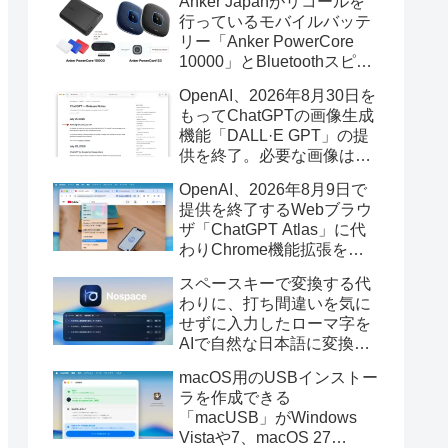
Anker Japanがリコールを
行っているモバイルバッテ
リー「Anker PowerCore
10000」とBluetoothスピー
カー「PowerConf S3」で周
OpenAI、2026年8月30日を
辺を焼損する火災が6月に3
もってChatGPTの画像生成
件発生していたそうなので
機能「DALL·E GPT」の提
注意を。
供を終了。必要な画像は期
限までにダウンロードを。
OpenAI、2026年8月9日で
提供を終了するWebブラウ
ザ「ChatGPT Atlas」に代
わりChrome機能拡張をア
ップデートし、YouTube動
スペースキーで変換する代
画の質問やAsk ChatGPT機
わりに、打ち間違いを気に
能を追加。
せずに入力したローマ字を
AIで自然な日本語に変換し
てくれるMac用の日本語入
macOS用のUSBインストー
力アプリ「Nospace」がリ
ラを作成できる
リース。
「macUSB」がWindows
Vistaや7、macOS 27