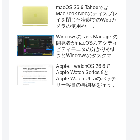
Golden GateのUSBインス
macOS 26.6 Tahoeでは
トーラの作成に対応。
MacBook Neoのディスプレ
イを閉じた状態でのWebカ
メラの使用や、
Finder/Apple Configuratorを
WindowsのTask Managerの
利用しMacBook Neoを復元
開発者がmacOSのアクティ
する際の安定性が向上。
ビティモニタの分かりやす
さとWindowsのタスクマネ
ージャの詳細さを合わせた
Apple、watchOS 26.6で
Mac用システムモニタアプ
Apple Watch Series 8と
リ「Task Manager TMOG」
Apple Watch Ultraのバッテ
のBeta版を公開。
リー容量の再調整を行った
と発表。