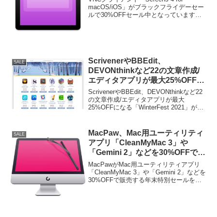
macOS/iOS」がブラックフライデーセー
ルで30%OFFセール中となっています。
詳細は以下から。
ScrivenerやBBEdit、
SALE
DEVONthinkなど22の文章作成/
エディタアプリが最大25%OFFに
なる「WinterFest 2021」が開催
ScrivenerやBBEdit、DEVONthinkなど22
中。
の文章作成/エディタアプリが最大
25%OFFになる「WinterFest 2021」が開
催されています。詳細は以下から。
MacPaw、Mac用ユーティリティ
SALE
アプリ「CleanMyMac 3」や
「Gemini 2」などを30%OFFで販
売する年末特別セールを開催。
MacPawがMac用ユーティリティアプリ
「CleanMyMac 3」や「Gemini 2」などを
30%OFFで販売する年末特別セールを開
催すると発表しています。詳細は以下か
ら。