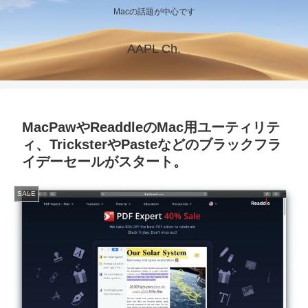
Macの話題が中心です
AAPL Ch.
MacPawやReaddleのMac用ユーティリテ
ィ、TricksterやPasteなどのブラックフラ
イデーセールがスタート。
SALE