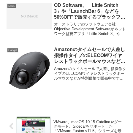
OD Software、「Little Snitch
SALE
3」や「LaunchBar 6」などを
50%OFFで販売するブラックフラ
イデー・セールを開催。
オーストラリアのソフトウェア会社
Objective Development Softwareがネット
ワーク監視アプリ「Little Snitch 3」やラ
ンチャーアプリ「LaunchBar 6」、Macの
カメラ＆マイク監視アプリ「Micro
Snitch」を50%OFFで販売するブラック
Amazonのタイムセールで人差し
Gadget
フライデー・セールを開催しています。
指操作タイプのELECOMワイヤ
レストラックボールマウスなどが
特別価格で販売中。
Amazonのタイムセールで人差し指操作タ
イプのELECOMワイヤレストラックボー
ルマウスなどが特別価格で販売中です。
詳細は以下から。
VMware、macOS 10.15 Catalinaやダー
クモード、Sidecarをサポートした
「VMware Fusion v11.5」シリーズを最大