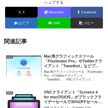
シェアする
X
Mastodon
Facebook
はてブ
LINE
コピー
関連記事
Mac用グラフィックスツール
SALE
「Pixelmator Pro」やTwitterクラ
イアント「Tweetbot」などブラ
ックフライデーセールがスター
Mac用グラフィックスツール「Pixelmator
ト。「Pixelmator Photo for
Pro」やTwitterクライアント
「Tweetbot」、VNCクライアント
iPad」は24時間限定で無料に。
「Screens」のブラックフライデーセール
が開始されています。詳細は以下から。
VNCクライアント「Screens 4
SALE
for macOS/iOS」がブラックフラ
イデーセールで30%OFFセール
中。
VNCクライアント「Screens 4 for