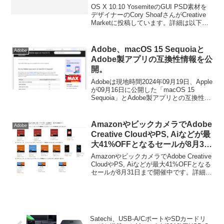
OS X 10.10 YosemiteのGUI PSD素材を
デザイナーのCory ShoafさんがCreative
Marketに投稿しています。詳細は以下か
ら。
Adobe、macOS 15 Sequoiaと
Adobe
Adobe製アプリの互換性情報を公
開。
Adobeは現地時間2024年09月19日、Apple
が09月16日に公開した「macOS 15
Sequoia」とAdobe製アプリとの互換性情
報を公開しています。
AmazonやビックカメラでAdobe
Adobe
Creative CloudやPS, Aiなどが最
大41%OFFとなるセールが8月31
日まで開催中。
AmazonやビックカメラでAdobe Creative
CloudやPS, Aiなどが最大41%OFFとなる
セールが8月31日まで開催中です。詳細は
以下から。
Satechi、USB-A/CポートやSDカードリ