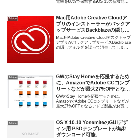
電率を80%で保留するiOS 13の新機能
も使用し、旅行先などでは機能を
「最適化されたバッテリー充電」は位置
停止する。
情報も使用するそうです。詳細は以下か
ら。
Mac用Adobe Creative Cloudア
Adobe
プリのインストーラーがバックア
ップサービスBackblazeの隠しフ
ォルダを誤って消去してしまう不
Mac用Adobe Creative Cloudデスクトップ
具合が確認される。
アプリがバックアップサービスBackblaze
の隠しフォルダを誤って消去してしまう
不具合が確認され、公式サイトやアカウ
ントが警告を出しています。
GWのStay Homeを応援するため
Adobe
に、AmazonでAdobe CCコンプ
リートなどが最大27%OFFとなる
アドビ製品がお買い得セールが5
GWのStay Homeを応援するために、
月8日まで開催中。
AmazonでAdobe CCコンプリートなどが
最大27%OFFとなるアドビ製品がお買い
得セールが5月8日まで開催されていま
す。詳細は以下から。
OS X 10.10 YosemiteのGUIデザ
Adobe
イン用 PSDテンプレートが無料
ダウンロード可能。