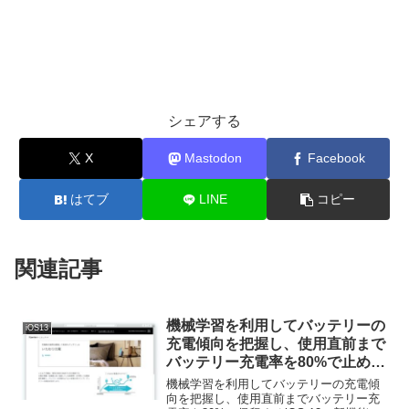
シェアする
X
Mastodon
Facebook
はてブ
LINE
コピー
関連記事
機械学習を利用してバッテリーの
iOS13
充電傾向を把握し、使用直前まで
バッテリー充電率を80%で止めて
くれるiOS 13の新機能「最適化さ
機械学習を利用してバッテリーの充電傾
れたバッテリー充電」は位置情報
向を把握し、使用直前までバッテリー充