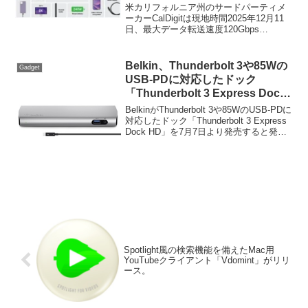
ーブル」を発売。
米カリフォルニア州のサードパーティメ
ーカーCalDigitは現地時間2025年12月11
日、最大データ転送速度120Gbps
(Bandwidth Boost時)で、240W Power
Deliveryに対応するThunderbolt 5ケーブル
「CalDigit Thunderbolt 5 Pro Cable」を新
Belkin、Thunderbolt 3や85Wの
Gadget
たに発売したと発表しています。
USB-PDに対応したドック
「Thunderbolt 3 Express Dock
HD」を7月7日より発売。
BelkinがThunderbolt 3や85WのUSB-PDに
対応したドック「Thunderbolt 3 Express
Dock HD」を7月7日より発売すると発表
しています。詳細は以下から。
Spotlight風の検索機能を備えたMac用
YouTubeクライアント「Vdomint」がリリ
ース。