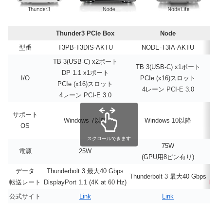
Thunder3 PCIe Box
Node
型番
T3PB-T3DIS-AKTU
NODE-T3IA-AKTU
TB 3(USB-C) x2ポート
TB 3(USB-C) x1ポート
DP 1.1 x1ポート
I/O
PCIe (x16)スロット
PCIe (x16)スロット
4レーン PCI-E 3.0
4レーン PCI-E 3.0
サポート
Windows 7以降
Windows 10以降
OS
スクロールできます
75W
電源
25W
(GPU用8ピン有り)
データ
Thunderbolt 3 最大40 Gbps
T
Thunderbolt 3 最大40 Gbps
転送レート
DisplayPort 1.1 (4K at 60 Hz)
Di
公式サイト
Link
Link