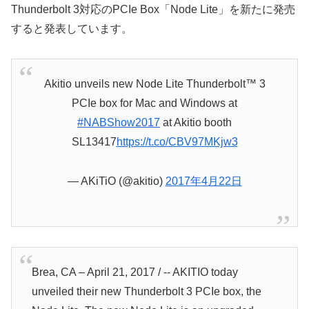
Thunderbolt 3対応のPCIe Box「Node Lite」を新たに発売
すると発表しています。
Akitio unveils new Node Lite Thunderbolt™ 3
PCIe box for Mac and Windows at
#NABShow2017
at Akitio booth
SL13417
https://t.co/CBV97MKjw3
— AKiTiO (@akitio)
2017年4月22日
Brea, CA – April 21, 2017 / ‐‐ AKITIO today
unveiled their new Thunderbolt 3 PCIe box, the