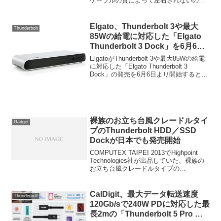
ケーブルの質によって左右されないの
か？」っという疑問に答えるべく
TweakTwonが複数のブランド（メーカ
ー）のThuderboltケーブルを使用したベン
Elgato、Thunderbolt 3や最大
Thunderbolt
チマークテストを公開しています。詳細
85Wの給電に対応した「Elgato
は以下から。
Thunderbolt 3 Dock」を6月6日
より発売。
ElgatoがThunderbolt 3や最大85Wの給電
に対応した「Elgato Thunderbolt 3
Dock」の発売を6月6日より開始すると発
表しています。詳細は以下から。
裸族のお立ち台風クレードルタイ
Gadget
プのThunderbolt HDD／SSD
Dockが日本でも発売開始
COMPUTEX TAIPEI 2013でHighpoint
Technologies社が出品していた、裸族の
お立ち台風クレードルタイプの
Thunderbolt HDD／SSDケース
「RocketStor5212」が日本でも発売開始
するそうです。詳細は以下から。
CalDigit、最大データ転送速度
Thunderbolt
120Gb/sで240W PDに対応した最
長2mの「Thunderbolt 5 Pro ケ