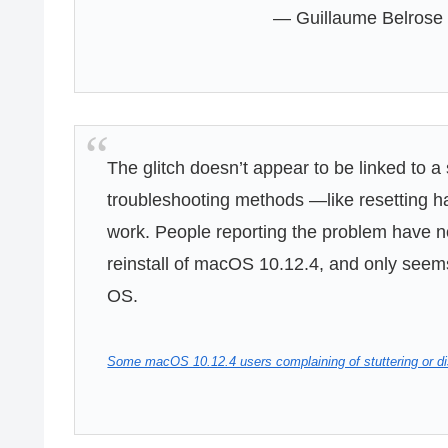
— Guillaume Belrose
The glitch doesn’t appear to be linked to
troubleshooting methods —like resetting 
work. People reporting the problem have no
reinstall of macOS 10.12.4, and only seems 
OS.
Some macOS 10.12.4 users complaining of stuttering or d