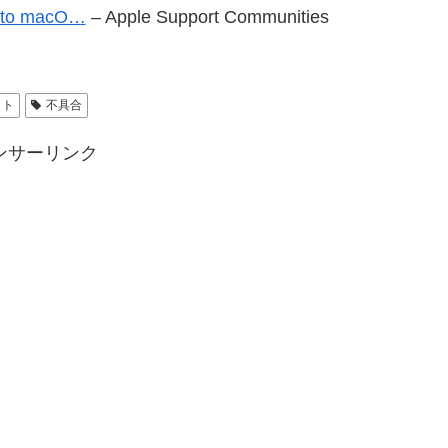
e to macO…
– Apple Support Communities
ット
不具合
ンサーリンク