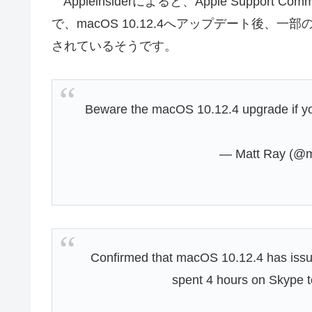
Appleinsiderによると、Apple Support Com
で、macOS 10.12.4へアップデート後、
されているそうです。
Beware the macOS 10.12.4 upgrade if y
— Matt Ray (@m
Confirmed that macOS 10.12.4 has issue
spent 4 hours on Skype