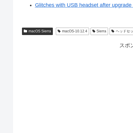
Glitches with USB headset after upgrad
macOS Sierra
macOS-10.12.4
Sierra
ヘッドセ
スポ