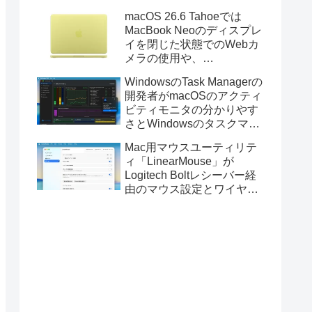
Golden GateのUSBインス
macOS 26.6 Tahoeでは
トーラの作成に対応。
MacBook Neoのディスプレ
イを閉じた状態でのWebカ
メラの使用や、
Finder/Apple Configuratorを
WindowsのTask Managerの
利用しMacBook Neoを復元
開発者がmacOSのアクティ
する際の安定性が向上。
ビティモニタの分かりやす
さとWindowsのタスクマネ
ージャの詳細さを合わせた
Mac用マウスユーティリテ
Mac用システムモニタアプ
ィ「LinearMouse」が
リ「Task Manager TMOG」
Logitech Boltレシーバー経
のBeta版を公開。
由のマウス設定とワイヤレ
ス版のELECOM HUGEトラ
ックボールに対応。