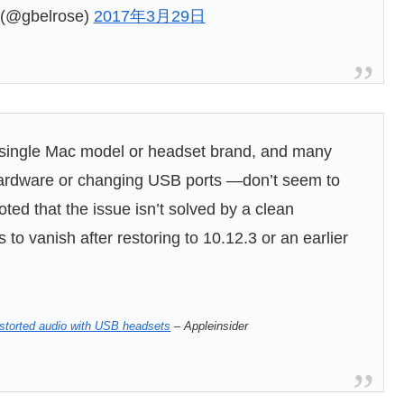
 (@gbelrose)
2017年3月29日
 a single Mac model or headset brand, and many
hardware or changing USB ports —don’t seem to
ted that the issue isn’t solved by a clean
to vanish after restoring to 10.12.3 or an earlier
istorted audio with USB headsets
– Appleinsider