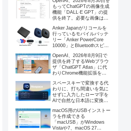
OpenAI、2026年8月30日を
もってChatGPTの画像生成
機能「DALL·E GPT」の提
供を終了。必要な画像は期
限までにダウンロードを。
Anker Japanがリコールを
行っているモバイルバッテ
リー「Anker PowerCore
10000」とBluetoothスピー
カー「PowerConf S3」で周
OpenAI、2026年8月9日で
辺を焼損する火災が6月に3
提供を終了するWebブラウ
件発生していたそうなので
ザ「ChatGPT Atlas」に代
注意を。
わりChrome機能拡張をア
ップデートし、YouTube動
スペースキーで変換する代
画の質問やAsk ChatGPT機
わりに、打ち間違いを気に
能を追加。
せずに入力したローマ字を
AIで自然な日本語に変換し
てくれるMac用の日本語入
macOS用のUSBインストー
力アプリ「Nospace」がリ
ラを作成できる
リース。
「macUSB」がWindows
Vistaや7、macOS 27