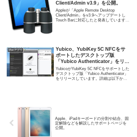
Client/Admin v3.9」を公開。
Appleが「Apple Remote Desktop
Client/Admin」をv3.9へアップデートし
Touch Barに対応したと発表しています。
詳細は以下から。
Yubico、YubiKey 5C NFCをサ
Macアプリ
ポートしたデスクトップ版
「Yubico Authenticator」をリリ
ース。今後はMac Appや
YubicoがYubiKey 5C NFCをサポートした
Microsoft Storeでも公開される
デスクトップ版「Yubico Authenticator」
をリリースしています。詳細は以下か
もよう。
ら。
Apple、iPadキーボードの分割や結合、固
定解除などを解説したサポートページを
公開。