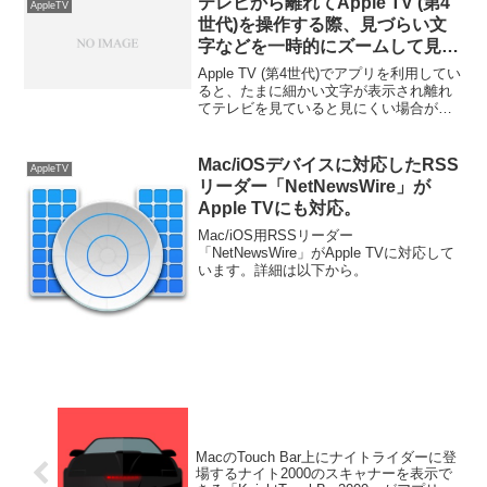
テレビから離れてApple TV (第4
AppleTV
世代)を操作する際、見づらい文
字などを一時的にズームして見る
方法。
Apple TV (第4世代)でアプリを利用してい
ると、たまに細かい文字が表示され離れ
てテレビを見ていると見にくい場合があ
りますが、tvOSにはOS XやiOSと同様に
画面の一部をズームするアクセシビリテ
ィ機能があります。
Mac/iOSデバイスに対応したRSS
AppleTV
リーダー「NetNewsWire」が
Apple TVにも対応。
Mac/iOS用RSSリーダー
「NetNewsWire」がApple TVに対応して
います。詳細は以下から。
MacのTouch Bar上にナイトライダーに登
場するナイト2000のスキャナーを表示で