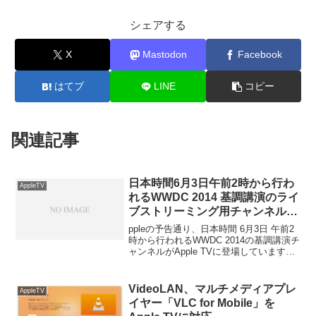
シェアする
X
Mastodon
Facebook
はてブ
LINE
コピー
関連記事
日本時間6月3日午前2時から行わ
AppleTV
れるWWDC 2014 基調講演のライ
ブストリーミング用チャンネルが
AppleTVに登場。
ppleの予告通り、日本時間 6月3日 午前2
時から行われるWWDC 2014の基調講演チ
ャンネルがApple TVに登場しています。
詳細は以下から。
VideoLAN、マルチメディアプレ
AppleTV
イヤー「VLC for Mobile」を