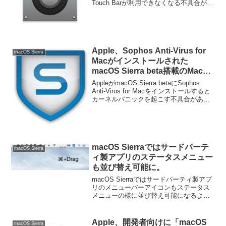
Touch Barが利用できなくなる不具合が確
認されているそうです。詳細は以下か
ら。
Apple、Sophos Anti-Virus for
macOS Sierra
Macがインストールされた
macOS Sierra beta搭載のMacが
カーネルパニックを起こす不具合
AppleがmacOS Sierra betaにSophos
があるとしてサポートページを公
Anti-Virus for Macをインストールすると
カーネルパニックを起こす不具合がある
開。
としてサポートページを公開していま
す。詳細は以下から。
macOS Sierraではサードパーテ
macOS Sierra
ィ製アプリのステータスメニュー
も並び替え可能に。
macOS Sierraではサードパーティ製アプ
リのメニューバーアイコンもステータス
メニューの様に並び替え可能になるよう
です。詳細は以下から。
Apple、開発者向けに「macOS
macOS Sierra