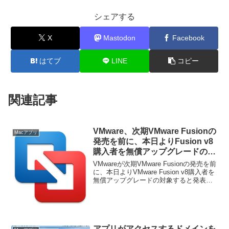
シェアする
X
Mastodon
Facebook
はてブ
LINE
コピー
関連記事
VMware、次期VMware Fusionの
Macアプリ
発売を前に、本日よりFusion v8
購入者を無償アップグレードの対
象に。
VMwareが次期VMware Fusionの発売を前
に、本日よりVMware Fusion v8購入者を
無償アップグレードの対象すると発表し
ています。詳細は以下から。
アプリがアクセスするドメインを