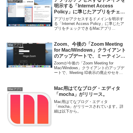
Macアプリ
明示する「Internet Access
Policy」に準じたアプリをチェッ
クできるMacアプリ「IAP
アプリがアクセスするドメインを明示す
Viewer」がリリース。
る「Internet Access Policy」に準じたア
プリをチェックできるMacアプリ
「Internet Access Policy Viewer」がリリ
ース。ます。詳細は以下から。
Zoom、今後の「Zoom Meeting
Macアプリ
for Mac/Windows」クライアント
のアップデートで、ミーティング
ID表示の廃止やセキュリティ・オ
Zoomが今後の「Zoom Meeting for
プションを追加すると発表。
Mac/Windows」クライアントのアップデ
ートで、Meeting ID表示の廃止やセキュ
リティ・オプションを追加すると発表し
ています。詳細は以下から。
Mac用はてなブログ・エディタ
Macアプリ
「mocha」がリリース。
Mac用はてなブログ・エディタ
「mocha」がリリースされています。詳
細は以下から。