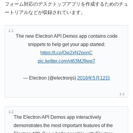
フォーム対応のデスクトップアプリを作成するためのチュ
ートリアルなどが収録されています。
The new Electron API Demos app contains code
snippets to help get your app started:
https://t.co/Ow2xN2ponC
pic.twitter.com/vt63MJ9wp7
— Electron (@electronjs)
2016年5月12日
The Electron API Demos app interactively
demonstrates the most important features of the