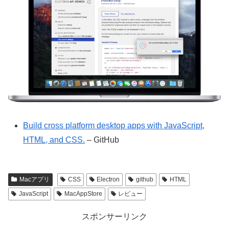
Build cross platform desktop apps with JavaScript,
HTML, and CSS.
– GitHub
Macアプリ
CSS
Electron
github
HTML
JavaScript
MacAppStore
レビュー
スポンサーリンク