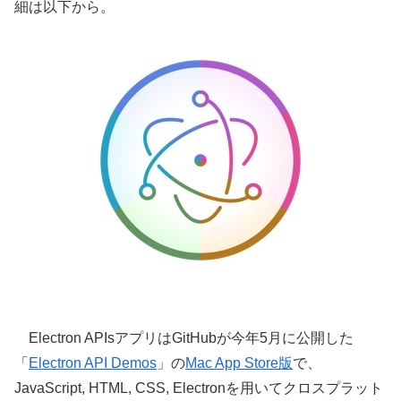
細は以下から。
Electron APIsアプリはGitHubが今年5月に公開した
「
Electron API Demos
」の
Mac App Store版
で、
JavaScript, HTML, CSS, Electronを用いてクロスプラット