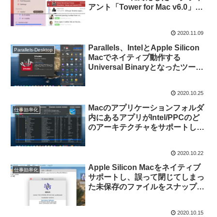
アント「Tower for Mac v6.0」が
リリース。
2020.11.09
Parallels、IntelとApple Silicon
Parallels-Desktop
Macでネイティブ動作する
Universal Binaryとなったツール
ボックス「Parallels Toolbox
v4.1.0 for Mac」をリリース。
2020.10.25
Macのアプリケーションフォルダ
仕事効率化
内にあるアプリがIntel/PPCのど
のアーキテクチャをサポートして
いるかをチェックできる
Universal Binaryチェックツール
2020.10.22
「Uni Detector」がリリース。
Apple Silicon Macをネイティブ
仕事効率化
サポートし、誤って閉じてしまっ
た未保存のファイルをスナップシ
ョットから復元できるRescued
Documents機能を追加したMac
2020.10.15
用エディタ「BBEdit v13.5」がリ