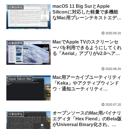
リース。
macOS 11 Big SurとApple
仕事効率化
Siliconに対応した軽量で多機能
なMac用プレーンテキストエディ
タ「CotEditor v4.0」のBeta版が
公開。
2020.09.20
MacでApple TVのスクリーンセ
仕事効率化
ーバを利用できるようにしてくれ
る「Aerial」アプリがv2.0へアッ
プデートし、新しいUIやキャッシ
ュの最大値オプション、20種類の
2020.08.20
スクリーンセーバを追加。
Mac用アーカイブユーティリティ
Apple Silicon Mac
「Keka」やアクティブウィンド
ウ・通知ユーティリティ
「Tinkle」がApple Silicon Mac
に対応。
2020.07.20
オープンソースのMac用バイナリ
仕事効率化
エディタ「Hex Fiend」のBeta版
がUniversal Binary化され、