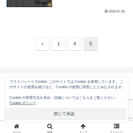
Apple Silicon製Macをサポー
ト。
2020.07.05
前
1
4
5
へ
プライバシーと Cookie: このサイトでは Cookie を使用しています。 こ
のサイトの使用を続けると、Cookie の使用に同意したとみなされます。
AAPL Ch.
Cookie の管理方法を含め、詳細についてはこちらをご覧ください:
ホーム
Mac
Cookie ポリシー
iOS
Gadget
コンタクトフォーム
プライバシーポリシーと免責事項
© 2013 AAPL Ch..
ホーム
検索
トップ
サイドバー