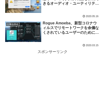
きるオーディオ・ユーティリティ
「BlackHole」がAppleの公証を
取得し、マルウェア警告なしにイ
2020.05.16
ンストール可能に。
Rogue Amoeba、新型コロナウ
仕事効率化
ィルスでリモートワークを余儀な
くされているユーザーのために、
Mac用の仮想オーディオ・ユーテ
ィリティ「Loopback」や
2020.03.15
「Audio Hijack」などを15%OFF
で提供中。
スポンサーリンク