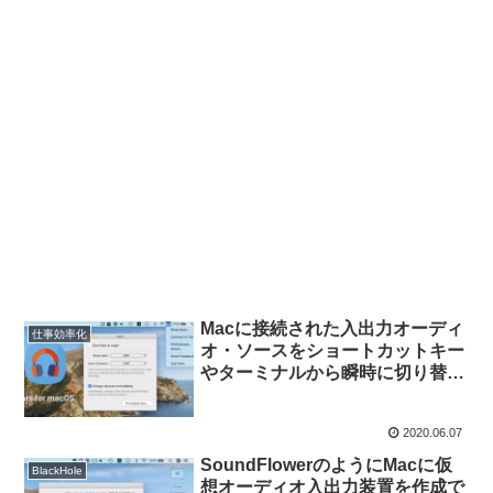
Macに接続された入出力オーディ
仕事効率化
オ・ソースをショートカットキー
やターミナルから瞬時に切り替え
ることが出来るユーティリティ
「Ears for macOS」がリリー
2020.06.07
ス。
SoundFlowerのようにMacに仮
BlackHole
想オーディオ入出力装置を作成で