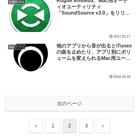
Rogue Amoeba、Mac用オーデ
仕事効率化
ィオユーティリティ
「SoundSource v3.0」をリリー
ス。
2017.02.17
他のアプリから音が出るとiTunes
Macアプリ
の曲を止めたり、アプリ別にボリ
ュームを変えられるMac用ユーテ
ィリティ「Background Music」
がリリース。
2016.04.18
次のページ
前
次
1
2
3