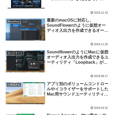
Googleドキュメントに議事録な
どの自動文字起こしをしてもらう
2019.12.10
方法。
最新のmacOSに対応し、
BlackHole
SoundFlowerのように仮想オー
ディオ入出力を作成できるオープ
ンソースのユーティリティ
「BlackHole」がリリース。
2019.11.25
SoundflowerのようにMacに仮想
ダークモード
オーディオ入出力を作成できるユ
ーティリティ「Loopback」がダ
ークモードに対応しmacOS
Catalinaをサポート。
2019.09.17
アプリ別のボリュームコントロー
仕事効率化
ルやイコライザーをサポートした
Mac用サウンドユーティリティ
「SoundSource v4.0」がリリー
ス。
2019.03.31