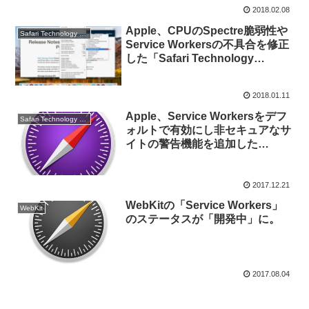
2018.02.08
Apple、CPUのSpectre脆弱性や
Safari Technology Preview
Service Workersの不具合を修正
した「Safari Technology
Preview 47」をリリース。
2018.01.11
Apple、Service Workersをデフ
Safari Technology Preview
ォルトで有効にし非セキュアなサ
イトの警告機能を追加した
「Safari Technology Preview
46」をリリース。
2017.12.21
WebKitの「Service Workers」
WebKit
のステータスが「開発中」に。
2017.08.04