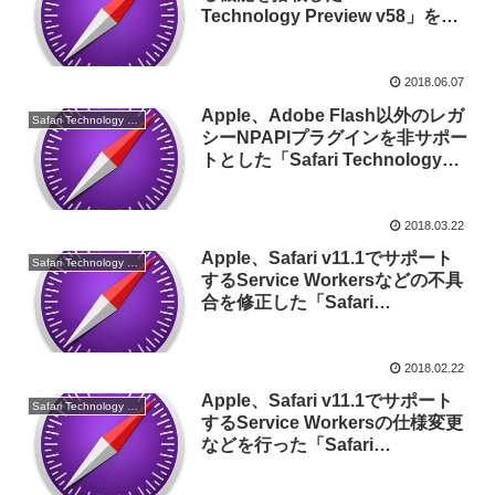
Technology Preview v58」をリ
リース。macOS Mojaveがサポー
トされ、Sierraは非サポートに。
2018.06.07
Apple、Adobe Flash以外のレガ
Safari Technology Preview
シーNPAPIプラグインを非サポー
トとした「Safari Technology
Preview v52」をリリース。
2018.03.22
Apple、Safari v11.1でサポート
Safari Technology Preview
するService Workersなどの不具
合を修正した「Safari
Technology Preview 50」をリリ
ース。
2018.02.22
Apple、Safari v11.1でサポート
Safari Technology Preview
するService Workersの仕様変更
などを行った「Safari
Technology Preview 49」をリリ
ース。