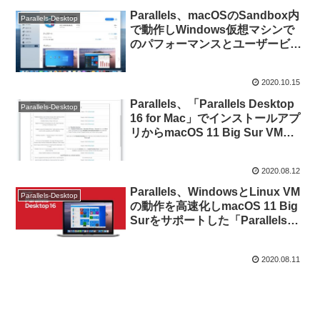
Parallels、macOSのSandbox内
Parallels-Desktop
で動作しWindows仮想マシンで
のパフォーマンスとユーザービリ
ティを向上させた「Parallels
Desktop 1.6」をMacAppStoreで
2020.10.15
リリース。
Parallels、「Parallels Desktop
Parallels-Desktop
16 for Mac」でインストールアプ
リからmacOS 11 Big Sur VMを
作成できない不具合などを修正。
2020.08.12
Parallels、WindowsとLinux VM
Parallels-Desktop
の動作を高速化しmacOS 11 Big
Surをサポートした「Parallels
Desktop 16 for Mac」をリリー
ス。
2020.08.11