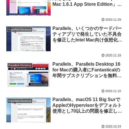
Mac 1.6.1 App Store Edition」を
リリース。
2020.11.29
Parallels、いくつかのサードパー
Parallels-Desktop
ティアプリで発生していた不具合
を修正したIntel Mac向け仮想化ソ
フトウェア「Parallels Desktop
v16.1.1 for Mac」をリリース。
2020.11.19
Parallels、Parallels Desktop 16
Parallels-Desktop
for Macの購入者にFantasticalの
年間サブスクリプションを無料で
提供する「フラッシュバンドルセ
ール」を11月19日頃まで開催。
2020.11.10
Parallels、macOS 11 Big Surで
Parallels-Desktop
AppleのHypervisorをデフォルト
使用とし70以上の問題を修正した
「Parallels Desktop v16.1.0 for
Mac」をリリース。
2020.10.24