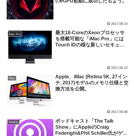
のeGPU起動に成功したもよう。
2017.08.10
最大18-CoreのXeonプロセッサ
iMac Pro
を搭載可能な「iMac Pro」には
Touch IDの様な新しいセキュリ
ティ機能とソケットLGA3647が
採用される？
2017.06.23
Apple、iMac (Retina 5K, 27イン
iMac
チ, 2017)モデルのメモリ仕様と交
換方法を公開。
2017.06.08
ポッドキャスト「The Talk
WWDC
Show」にAppleのCraig
Federighi&Phil Schiller氏がゲス