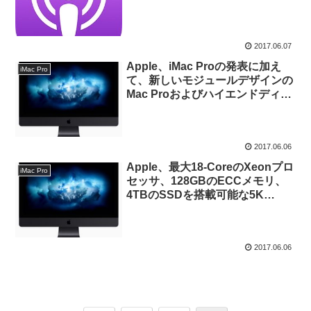
ト出演し、iMac ProやAPFSにつ
いて語る。
2017.06.07
Apple、iMac Proの発表に加え
iMac Pro
て、新しいモジュールデザインの
Mac Proおよびハイエンドディス
プレイの開発を行っていることを
再度強調。
2017.06.06
Apple、最大18-CoreのXeonプロ
iMac Pro
セッサ、128GBのECCメモリ、
4TBのSSDを搭載可能な5K
iMac「iMac Pro」を12月に発
売。
2017.06.06