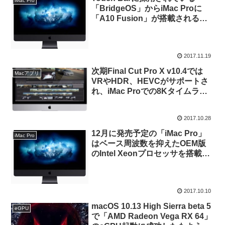
iMac Pro
「BridgeOS」からiMac Proに
「A10 Fusion」が搭載される可
能性のある情報が見つかる。
2017.11.19
次期Final Cut Pro X v10.4では
Macアプリ
VRやHDR、HEVCがサポートさ
れ、iMac Proでの8Kタイムライ
ンの表示などが可能に。
2017.10.28
12月に発売予定の「iMac Pro」
iMac Pro
はベース周波数を抑えたOEM版
のIntel Xeonプロセッサを搭載
か？
2017.10.10
macOS 10.13 High Sierra beta 5
eGPU
で「AMD Radeon Vega RX 64」