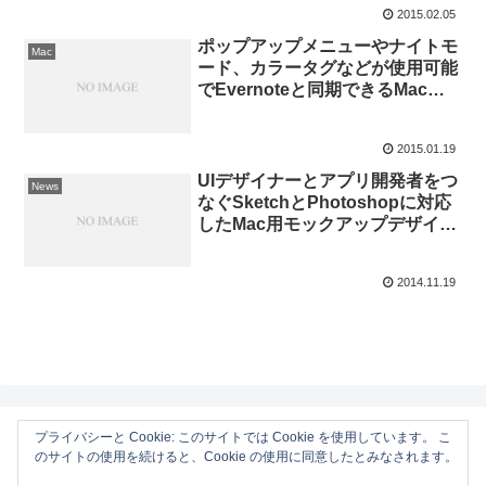
2015.02.05
をリリース。
ポップアップメニューやナイトモ
Mac
ード、カラータグなどが使用可能
でEvernoteと同期できるMac用
多機能ノートアプリ
「Alternote」がパブリックβへ。
2015.01.19
UIデザイナーとアプリ開発者をつ
News
なぐSketchとPhotoshopに対応
したMac用モックアップデザイン
アプリ「Zeplin」がベータテスタ
ーを募集中。
2014.11.19
プライバシーと Cookie: このサイトでは Cookie を使用しています。 こ
のサイトの使用を続けると、Cookie の使用に同意したとみなされます。
AAPL Ch.