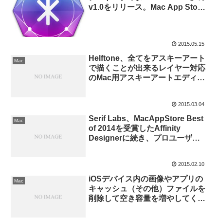
v1.0をリリース。Mac App Store
でも販売開始。
2015.05.15
Helftone、全てをアスキーアート
Mac
で描くことが出来るレイヤー対応
のMac用アスキーアートエディタ
「Monodraw」のオープンベータ
版をリリース。
2015.03.04
Serif Labs、MacAppStore Best
Mac
of 2014を受賞したAffinity
Designerに続き、プロユーザー
向け写真編集アプリ「Affinity
Photo」のベータ版をリリース。
2015.02.10
iOSデバイス内の画像やアプリの
Mac
キャッシュ（その他）ファイルを
削除して空き容量を増やしてくれ
るMac用ユーティリティアプリ
「PhoneExpander」のベータ版