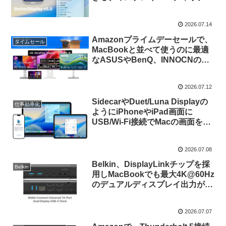
「BetterDisplay v5.0」のプレス
リリース版が公開。Intel Macは非
2026.07.14
対応に。
Amazonプライムデーセールで、
タイムセール
MacBookと並べて使うのに最適
なASUSやBenQ、INNOCNのモ
ニター、macOS 27 Golden Gate
でサポートが強化される超ワイド
2026.07.12
ディスプレイなどがセール中。
SidecarやDuet/Luna Displayの
仕事効率化
ようにiPhoneやiPad画面に
USB/Wi-Fi接続でMacの画面を映
せる無料＆オープンソースのセカ
ンドモニターアプリ
2026.07.08
「OpenDisplay」がリリース。
Belkin、DisplayLinkチップを採
Belkin
用しMacBookでも最大4K@60Hz
のデュアルディスプレイ出力が可
能な「Connect ユニバーサル 14
ポート デュアルディスプレイ
2026.07.07
USB-Cドック」を発売。