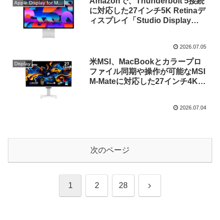
Amazonで、Thunderbolt 5接続
Apple Display for Mac
に対応した27インチ5K Retinaデ
ィスプレイ「Studio Display
(2026)」のNano-textureガラスモ
デルが20%OFFセール中。
2026.07.05
米MSI、MacBookとカラープロ
Display
ファイル同期や操作が可能なMSI
M-Mateに対応した27インチ4K
QD-OLED採用の「PRO MAX
271UPXW12G」ディスプレイを
2026.07.04
発売。
次のページ
次
1
2
28
へ