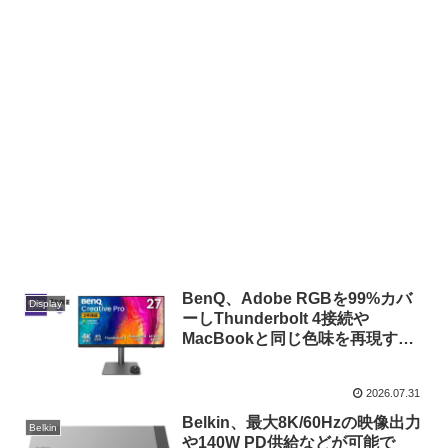
BenQ、Adobe RGBを99%カバ
Display
ーしThunderbolt 4接続や
MacBookと同じ色味を再現する
M-bookモードなどに対応した27
インチ4Kプロデザイナーモニタ
2026.07.31
ー「Creative Pro PD2732U」を
発売。
Belkin、最大8K/60Hzの映像出力
Belkin
や140W PD供給などが可能で