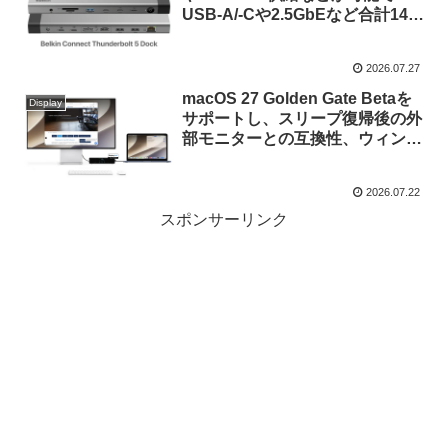
USB-A/-Cや2.5GbEなど合計14ポ
ートを備えた薄型の「Belkin
Connect 14-in-1 Thunderbolt 5
2026.07.27
ドッキングステーション」を発
売。
macOS 27 Golden Gate Betaを
Display
サポートし、スリープ復帰後の外
部モニターとの互換性、ウィンド
ウ移動時のカクつきを修正した
DisplayLinkデバイス用マネージ
2026.07.22
ャー「DisplayLink Manager
macOS v16.2」がリリース。
スポンサーリンク