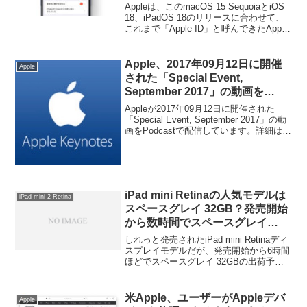
Account」へ変更。ユーザーマニ
Appleは、このmacOS 15 SequoiaとiOS
ュアルやサポートドキュメントを
18、iPadOS 18のリリースに合わせて、
これまで「Apple ID」と呼んできたApple
作成している場合は変更を。
のクラウドサービスやユーザーを紐づけ
するIDの名称を「Apple Account」へ変更
しています。
Apple、2017年09月12日に開催
Apple
された「Special Event,
September 2017」の動画を
Podcastで配信。
Appleが2017年09月12日に開催された
「Special Event, September 2017」の動
画をPodcastで配信しています。詳細は以
下から。
iPad mini Retinaの人気モデルは
iPad mini 2 Retina
スペースグレイ 32GB？発売開始
から数時間でスペースグレイ
32GBの出荷予定日が1~3日から
しれっと発売されたiPad mini Retinaディ
5~10営業日へ。
スプレイモデルだが、発売開始から6時間
ほどでスペースグレイ 32GBの出荷予定
日が5~100営業日へ変更になっているそ
うです。詳細は以下から。
米Apple、ユーザーがAppleデバ
Apple