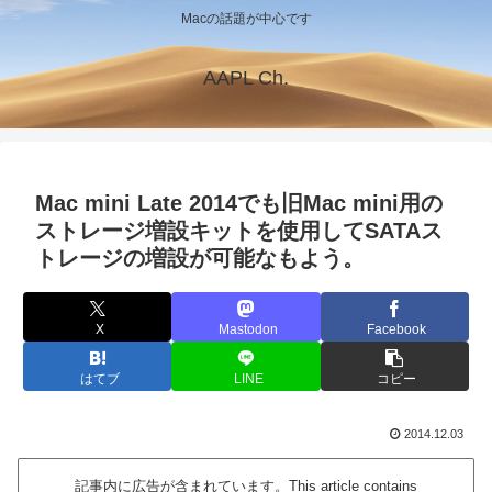
Macの話題が中心です
AAPL Ch.
Mac mini Late 2014でも旧Mac mini用の
ストレージ増設キットを使用してSATAス
トレージの増設が可能なもよう。
X
Mastodon
Facebook
はてブ
LINE
コピー
2014.12.03
記事内に広告が含まれています。This article contains