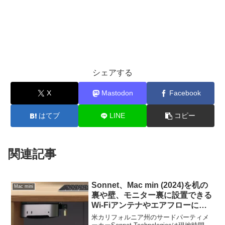
シェアする
X
Mastodon
Facebook
はてブ
LINE
コピー
関連記事
Sonnet、Mac min (2024)を机の
Mac mini
裏や壁、モニター裏に設置できる
Wi-Fiアンテナやエアフローにも
配慮したスチール製セキュリティ
米カリフォルニア州のサードパーティメ