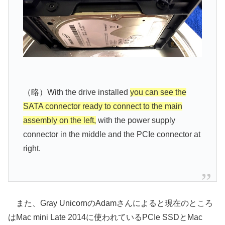
（略）With the drive installed
you can see the
SATA connector ready to connect to the main
assembly on the left,
with the power supply
connector in the middle and the PCIe connector at
right.
また、Gray UnicornのAdamさんによると現在のところ
はMac mini Late 2014に使われているPCIe SSDとMac