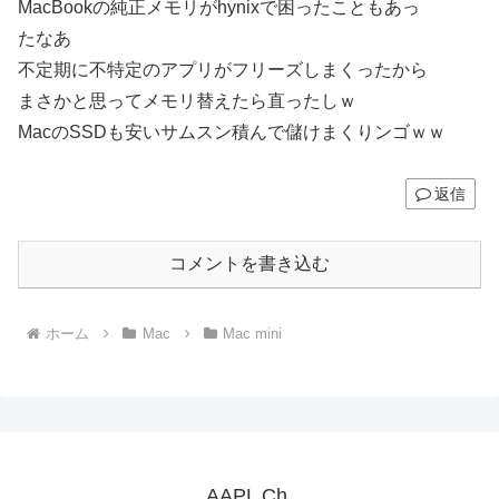
MacBookの純正メモリがhynixで困ったこともあっ
たなあ
不定期に不特定のアプリがフリーズしまくったから
まさかと思ってメモリ替えたら直ったしｗ
MacのSSDも安いサムスン積んで儲けまくりンゴｗｗ
返信
コメントを書き込む
ホーム
Mac
Mac mini
AAPL Ch.