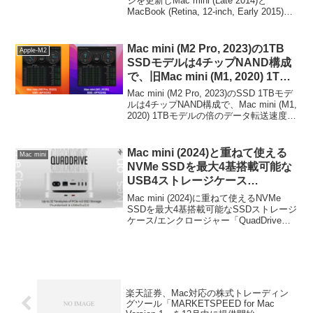
応のMac一覧から削除。
ジを更新しMac mini (Late 2014)と
MacBook (Retina, 12-inch, Early 2015)を
4K＠60Hz対応のMac一覧から削除してい
ます。詳細は以下から。
Mac mini (M2 Pro, 2023)の1TB
Apple-M2
SSDモデルは4チップNAND構成
で、旧Mac mini (M1, 2020) 1TB
モデルの2倍のデータ転送速度
Mac mini (M2 Pro, 2023)のSSD 1TBモデ
6GB/sに。
ルは4チップNAND構成で、Mac mini (M1,
2020) 1TBモデルの倍のデータ転送速度
6GB/sになっています。詳細は以下か
ら。
Mac mini (2024)と重ねて使える
Mac mini
NVMe SSDを最大4基搭載可能な
USB4ストレージケース
「QuadDrive」がKickstarterで
Mac mini (2024)に重ねて使えるNVMe
発売キャンペーンを開始。
SSDを最大4基搭載可能なSSDストレージ
ケース/エンクロージャー「QuadDrive」
を米コロラド州のRaidenDigitが開発＆発
売キャンペーンをクラウドファンディン
グサイトKickstarterで開始しています。
楽天証券、Mac対応の株式トレーディン
グツール「MARKETSPEED for Mac