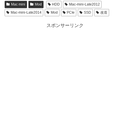
Mac mini
Mod
HDD
Mac-mini-Late2012
Mac-mini-Late2014
Mod
PCIe
SSD
改造
スポンサーリンク