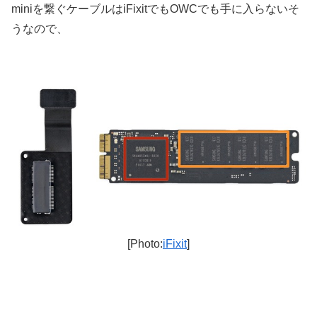
miniを繋ぐケーブルはiFixitでもOWCでも手に入らないそ
うなので、
[Photo:
iFixit
]