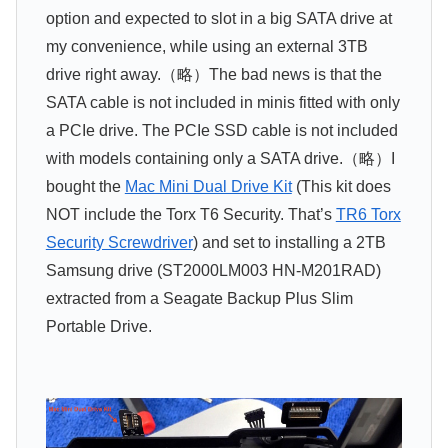
option and expected to slot in a big SATA drive at
my convenience, while using an external 3TB
drive right away.（略）The bad news is that the
SATA cable is not included in minis fitted with only
a PCIe drive. The PCIe SSD cable is not included
with models containing only a SATA drive.（略）I
bought the
Mac Mini Dual Drive Kit
(This kit does
NOT include the Torx T6 Security. That’s
TR6 Torx
Security Screwdriver
) and set to installing a 2TB
Samsung drive (ST2000LM003 HN-M201RAD)
extracted from a Seagate Backup Plus Slim
Portable Drive.