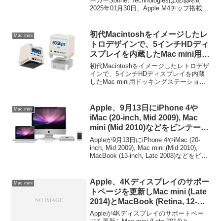
ブランケット「MacCuff mini
ーカーSonnet Technologiesは現地時間
2025年01月30日、Apple M4チップ搭載の
(2024+)」を発売。
「Mac mini (2024)」向けにデザインした
セキュリティブランケット「MacCuff
mini (2024+) (CUFF-MIN-M4)」を新たに
初代Macintoshをイメージしたレ
Mac mini
発売ています。
トロデザインで、5インチHDディ
スプレイを内蔵したMac mini用ド
ッキングステーション「Wokyis
初代Macintoshをイメージしたレトロデザ
M5」のThunderbolt 5(80Gbps)
インで、5インチHDディスプレイを内蔵
したMac mini用ドッキングステーション
モデルが初タイムセール中。
「Wokyis M5」のThunderbolt 5(80Gbps)
モデルが初タイムセールが開催されてい
ます。詳細...
Apple、9月13日にiPhone 4や
Mac mini
iMac (20-inch, Mid 2009), Mac
mini (Mid 2010)などをビンテー
ジ/オブソリート製品に追加？
Appleが9月13日にiPhone 4やiMac (20-
inch, Mid 2009), Mac mini (Mid 2010),
MacBook (13-inch, Late 2008)などをビン
テージ/オブソリート製品に追加すると
い...
Apple、4Kディスプレイのサポー
Mac mini
トページを更新しMac mini (Late
2014)とMacBook (Retina, 12-
inch, Early 2015)を4K＠60Hz対
Appleが4Kディスプレイのサポートペー