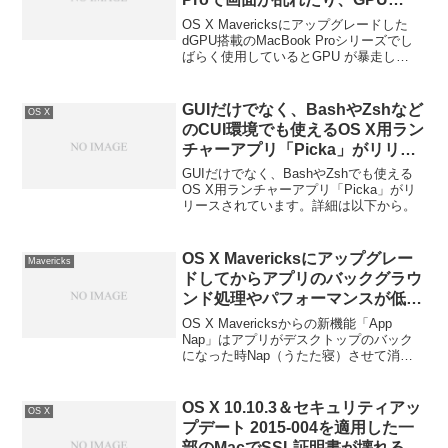
Panicを起こし再起動する不具
OS X Mavericksにアップグレードした
合？
dGPU搭載のMacBook Proシリーズでし
ばらく使用しているとGPU が暴走し
VRAMが使用率100%になり、iGPUに切
り替わったり、カーネルパニックを起こ
す不具合が報告されているようです。詳
GUIだけでなく、BashやZshなど
OS X
細は以下から。
のCUI環境でも使えるOS X用ラン
チャーアプリ「Picka」がリリー
ス。
GUIだけでなく、BashやZshでも使える
OS X用ランチャーアプリ「Picka」がリ
リースされています。詳細は以下から。
OS X Mavericksにアップグレー
Mavericks
ドしてからアプリのバックグラウ
ンド処理やパフォーマンスが低下
するのはApp Napのせいかもしれ
OS X Mavericksからの新機能「App
ない。
Nap」はアプリがデスクトップのバック
になった時Nap（うたた寝）させて消費
電力を抑える技術だが、このうたた寝が
VMware Fusionのパフォーマンスを落と
したり、バックグラウンド処理を出来な
OS X 10.10.3＆セキュリティアッ
OS X
くさせたりする場合があるようだ。詳細
プデート 2015-004を適用した一
は以下から。
部のMacでSSL証明書が壊れる不