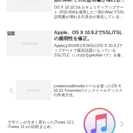
具合とその対処法。
OS X 10.10.3＆セキュリティアップデー
ト 2015-004を適用した一部のMacでSSL
証明書が壊れる不具合が発生しているよ
うです。詳細は以下から。
Apple、OS X 10.9.2でSSL/TSL
Mac
の脆弱性を修正。
Appleは2014年2月26日のOS X 10.9.2ア
ップデートで最近話題になっている
SSL/TLC（いわゆるgotofailバグ）を修正
した。詳細は以下から。
createinstallmediaツールを使ったOS X
10.10 Yosemiteのインストールディスク
の作成方法。
デザインが大きく変わったiTunes 12と
iTunes 11.xの比較まとめ。