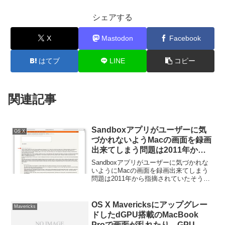
シェアする
X
Mastodon
Facebook
はてブ
LINE
コピー
関連記事
Sandboxアプリがユーザーに気
OS X
づかれないようMacの画面を録画
出来てしまう問題は2011年から
指摘され、Macアプリの
Sandboxアプリがユーザーに気づかれな
Sandbox化自体が戦略ミスだっ
いようにMacの画面を録画出来てしまう
問題は2011年から指摘されていたそうで
た？
す。詳細は以下から。
OS X Mavericksにアップグレー
Mavericks
ドしたdGPU搭載のMacBook
Proで画面が乱れたり、GPU