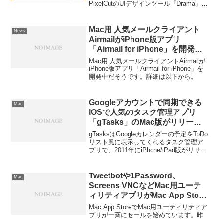
PixelCutのUIデザインツール「Drama」の
Beta版が公開されています。詳細は以下
から。
Mac用 人気メールクライアント
News
AirmailがiPhone版アプリ
「Airmail for iPhone」を開発
中。
Mac用 人気メールクライアントAirmailが
iPhone版アプリ「Airmail for iPhone」を
開発中だそうです。詳細は以下から。
Googleアカウントで同期できる
Mac
iOSで人気のタスク管理アプリ
「gTasks」のMac版がリリー
ス。
gTasksはGoogleカレンダーの予定をToDo
リスト風に表示してくれるタスク管理ア
プリで、2011年にiPhone/iPad版がリリー
スされていますが、今回Mac版が新たに
公開されたようです。詳細は以下から。
Tweetbotや1Password、
Mac
Screens VNCなどMac用ユーテ
ィリティアプリがMac App Store
で期間限定セールを開始。
Mac App StoreでMac用ユーティリティア
プリが一斉にセールを始めています。昨