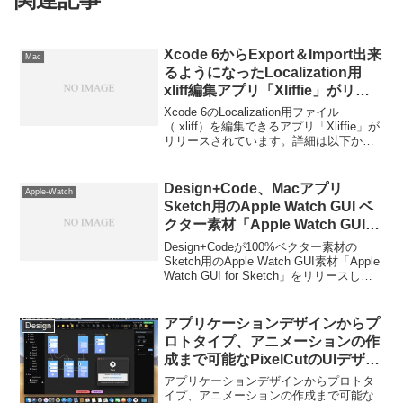
Xcode 6からExport＆Import出来
Mac
るようになったLocalization用
xliff編集アプリ「Xliffie」がリリ
ース。
Xcode 6のLocalization用ファイル
（.xliff）を編集できるアプリ「Xliffie」が
リリースされています。詳細は以下か
ら。
Design+Code、Macアプリ
Apple-Watch
Sketch用のApple Watch GUI ベ
クター素材「Apple Watch GUI
for Sketch」をリリース。
Design+Codeが100%ベクター素材の
Sketch用のApple Watch GUI素材「Apple
Watch GUI for Sketch」をリリースして
います。詳細は以下から。
アプリケーションデザインからプ
Design
ロトタイプ、アニメーションの作
成まで可能なPixelCutのUIデザイ
ンツール「Drama」のBeta版が
アプリケーションデザインからプロトタ
公開。
イプ、アニメーションの作成まで可能な