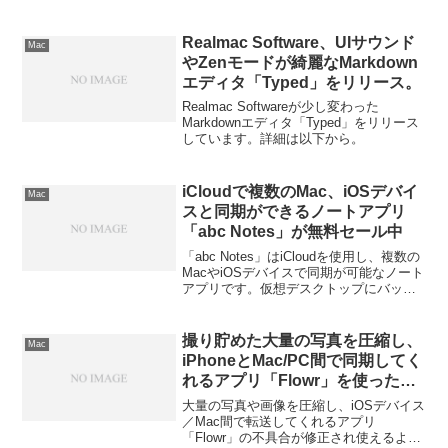
下から。
Realmac Software、UIサウンド
Mac
やZenモードが綺麗なMarkdown
エディタ「Typed」をリリース。
Realmac Softwareが少し変わった
Markdownエディタ「Typed」をリリース
しています。詳細は以下から。
iCloudで複数のMac、iOSデバイ
Mac
スと同期ができるノートアプリ
「abc Notes」が無料セール中
「abc Notes」はiCloudを使用し、複数の
MacやiOSデバイスで同期が可能なノート
アプリです。仮想デスクトップにバッチ
やフォントが自由に設定可能なノートを
添付しておくことが可能です。詳細は以
下から。
撮り貯めた大量の写真を圧縮し、
Mac
iPhoneとMac/PC間で同期してく
れるアプリ「Flowr」を使ったみ
た。
大量の写真や画像を圧縮し、iOSデバイス
／Mac間で転送してくれるアプリ
「Flowr」の不具合が修正され使えるよう