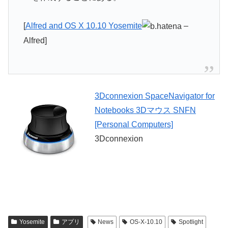
[
Alfred and OS X 10.10 Yosemite
–
Alfred]
3Dconnexion SpaceNavigator for
Notebooks 3Dマウス SNFN
[Personal Computers]
3Dconnexion
Yosemite
アプリ
News
OS-X-10.10
Spotlight