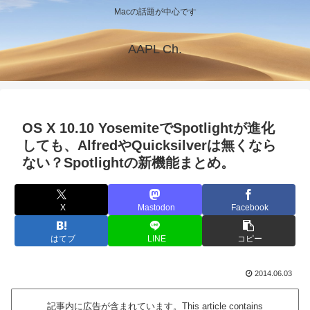
Macの話題が中心です
AAPL Ch.
OS X 10.10 YosemiteでSpotlightが進化
しても、AlfredやQuicksilverは無くなら
ない？Spotlightの新機能まとめ。
X
Mastodon
Facebook
はてブ
LINE
コピー
2014.06.03
記事内に広告が含まれています。This article contains