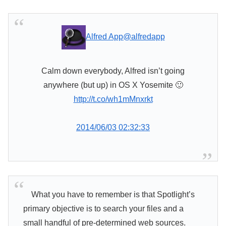
Alfred App
@alfredapp
Calm down everybody, Alfred isn’t going
anywhere (but up) in OS X Yosemite 🙂
http://t.co/wh1mMnxrkt
2014/06/03 02:32:33
What you have to remember is that Spotlight’s
primary objective is to search your files and a
small handful of pre-determined web sources.