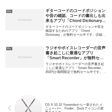
になったので実際に使ってみました。詳
細は以下から。
ギターコードのコードポジション
Mac
や音の確認、コードの書出しも出
来るアプリ「Chord Dictionary」
が無料セール中。
ギターコードのコードポジションや音を
確認するためのアプリ「Chord
Dictionary」が無料セール中です。詳細は
以下から。
ラジオやボイスレコーダーの音声
Mac
書き起こしに最適なアプリ
「Smart Recorder」が無料セー
ル中。
ラジオやボイスレコーダーの音声書き起
こしに最適なアプリ「Smart Recorder」
450円が期間限定で無料セール中です。詳
細は以下から。
OS X 10.10 Yosemiteから一新されたメ
ニューバー、Finder、Dockアイコンの変