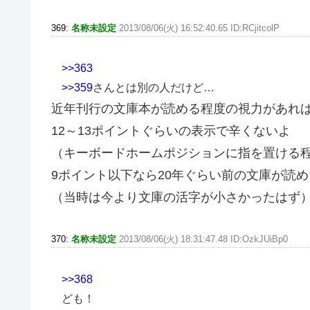
369:
名称未設定
2013/08/06(火) 16:52:40.65 ID:RCjitcolP
>>363
>>359
さんとは別の人だけど…
近年刊行の文庫本が読める程度の視力があれ
12～13ポイントぐらいの表示で辛くないよ
（キーボードホームポジションに指を置ける
9ポイント以下なら20年ぐらい前の文庫が読
（当時は今より文庫の活字が小さかったはず
370:
名称未設定
2013/08/06(火) 18:31:47.48 ID:OzkJUiBp0
>>368
ども！