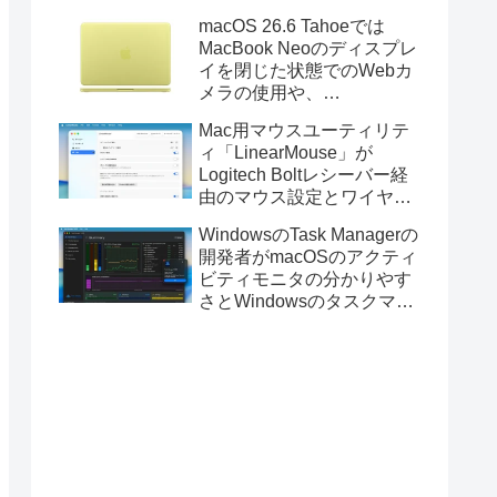
Golden GateのUSBインス
macOS 26.6 Tahoeでは
トーラの作成に対応。
MacBook Neoのディスプレ
イを閉じた状態でのWebカ
メラの使用や、
Finder/Apple Configuratorを
Mac用マウスユーティリテ
利用しMacBook Neoを復元
ィ「LinearMouse」が
する際の安定性が向上。
Logitech Boltレシーバー経
由のマウス設定とワイヤレ
ス版のELECOM HUGEトラ
WindowsのTask Managerの
ックボールに対応。
開発者がmacOSのアクティ
ビティモニタの分かりやす
さとWindowsのタスクマネ
ージャの詳細さを合わせた
Mac用システムモニタアプ
リ「Task Manager TMOG」
のBeta版を公開。