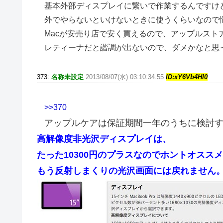
基本外部ディスプレイに繋いで作業するんですけ
外でやらないといけないときに使うくらいなので
Macが安売り店で安く買えるので、アップルスト
レティーナだと諧調が出ないので、ダメかなと思
373:
名称未設定
2013/08/07(水) 03:10:34.55
ID:xY6Vb4HI0
>>370
アップルケアは保証期間一年のうちに検討
高解像度非光沢ディスプレイは、
たった10300円のプラスなのでホントオスス
もう反射しまくりの光沢画面には戻れません