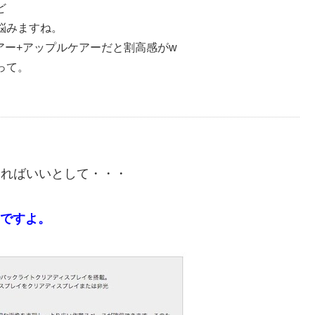
ど
悩みますね。
アー+アップルケアーだと割高感がw
って。
すればいいとして・・・
メですよ。
。