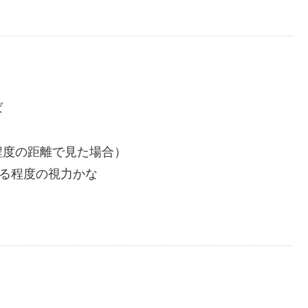
ば
程度の距離で見た場合）
める程度の視力かな
）