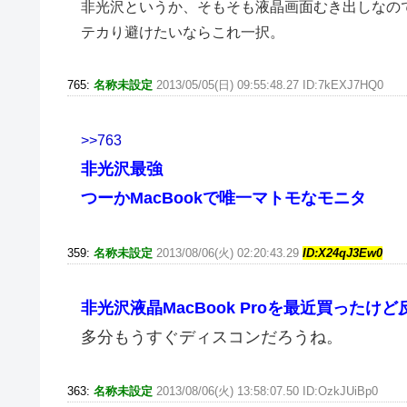
非光沢というか、そもそも液晶画面むき出しなの
テカり避けたいならこれ一択。
765:
名称未設定
2013/05/05(日) 09:55:48.27 ID:7kEXJ7HQ0
>>763
非光沢最強
つーかMacBookで唯一マトモなモニタ
359:
名称未設定
2013/08/06(火) 02:20:43.29
ID:X24qJ3Ew0
非光沢液晶MacBook Proを最近買った
多分もうすぐディスコンだろうね。
363:
名称未設定
2013/08/06(火) 13:58:07.50 ID:OzkJUiBp0