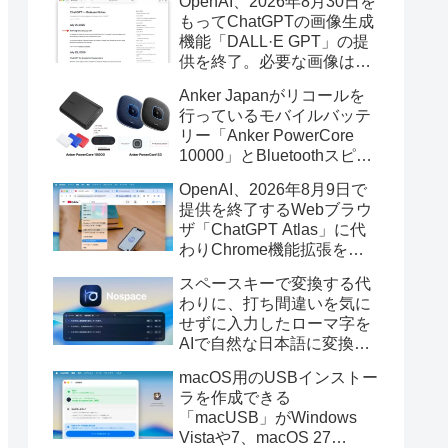
OpenAI、2026年8月30日を
もってChatGPTの画像生成
機能「DALL·E GPT」の提
供を終了。必要な画像は期
限までにダウンロードを。
Anker Japanがリコールを
行っているモバイルバッテ
リー「Anker PowerCore
10000」とBluetoothスピー
カー「PowerConf S3」で周
OpenAI、2026年8月9日で
辺を焼損する火災が6月に3
提供を終了するWebブラウ
件発生していたそうなので
ザ「ChatGPT Atlas」に代
注意を。
わりChrome機能拡張をア
ップデートし、YouTube動
スペースキーで変換する代
画の質問やAsk ChatGPT機
わりに、打ち間違いを気に
能を追加。
せずに入力したローマ字を
AIで自然な日本語に変換し
てくれるMac用の日本語入
macOS用のUSBインストー
力アプリ「Nospace」がリ
ラを作成できる
リース。
「macUSB」がWindows
Vistaや7、macOS 27