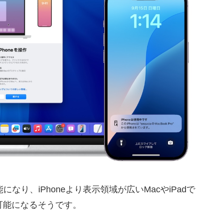
能になり、iPhoneより表示領域が広いMacやiPadで
が可能になるそうです。