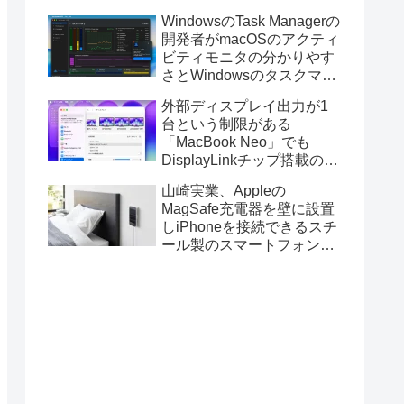
ス版のELECOM HUGEトラ
WindowsのTask Managerの
ックボールに対応。
開発者がmacOSのアクティ
ビティモニタの分かりやす
さとWindowsのタスクマネ
ージャの詳細さを合わせた
外部ディスプレイ出力が1
Mac用システムモニタアプ
台という制限がある
リ「Task Manager TMOG」
「MacBook Neo」でも
のBeta版を公開。
DisplayLinkチップ搭載の
USBグラフィックスアダプ
山崎実業、Appleの
タを利用することでデュア
MagSafe充電器を壁に設置
ルディスプレイ以上の出力
しiPhoneを接続できるスチ
が可能に。
ール製のスマートフォンホ
ルダー「マグネットスマー
トフォン充電ホルダー」を
発売。