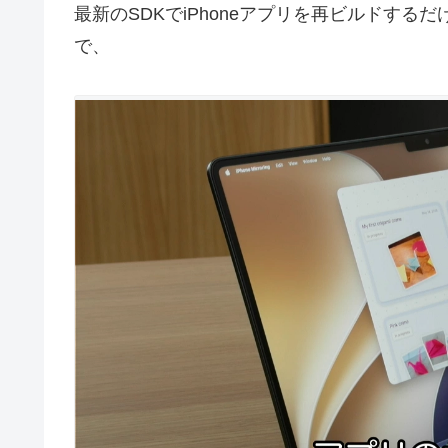
最新のSDKでiPhoneアプリを再ビルドす
で、