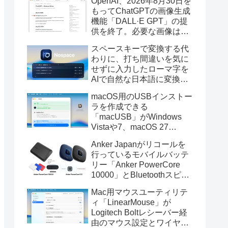
OpenAI、2026年8月30日を
もってChatGPTの画像生成
機能「DALL·E GPT」の提
供を終了。必要な画像は期
限までにダウンロードを。
スペースキーで変換する代
わりに、打ち間違いを気に
せずに入力したローマ字を
AIで自然な日本語に変換し
てくれるMac用の日本語入
macOS用のUSBインストー
力アプリ「Nospace」がリ
ラを作成できる
リース。
「macUSB」がWindows
Vistaや7、macOS 27
Golden GateのUSBインス
Anker Japanがリコールを
トーラの作成に対応。
行っているモバイルバッテ
リー「Anker PowerCore
10000」とBluetoothスピー
カー「PowerConf S3」で周
Mac用マウスユーティリテ
辺を焼損する火災が6月に3
ィ「LinearMouse」が
件発生していたそうなので
Logitech Boltレシーバー経
注意を。
由のマウス設定とワイヤレ