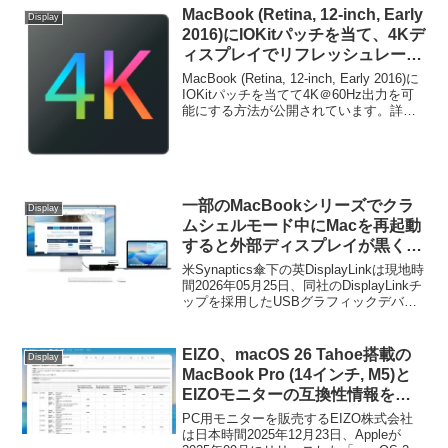
Manager for Mac v16.0.0」をリリースし
MacBook (Retina, 12-inch, Early
Display
たと発表しています。
2016)にIOKitパッチを当て、4Kデ
ィスプレイでリフレッシュレート
60Hzを可能にする方法が公開。
MacBook (Retina, 12-inch, Early 2016)に
IOKitパッチを当てて4K＠60Hz出力を可
能にする方法が公開されています。詳細
は以下から。
一部のMacBookシリーズでクラ
Display
ムシェルモード中にMacを再起動
すると外部ディスプレイが黒くな
ってしまう不具合を修正した
米Synaptics傘下の英DisplayLinkは現地時
「DisplayLink Manager macOS
間2026年05月25日、同社のDisplayLinkチ
ップを採用したUSBグラフィックデバイ
v16.1」がリリース。
スに必要なドライバー＆設定アプリの最
新バージョンとなる「DisplayLink
Manager for Mac v16.1」をリリースした
EIZO、macOS 26 Tahoe搭載の
Display
と発表しています。
MacBook Pro (14インチ, M5)と
EIZOモニターの互換性情報を公
開。
PC用モニターを販売するEIZO株式会社
は日本時間2025年12月23日、Appleが