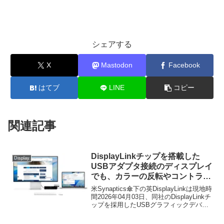
シェアする
X
Mastodon
Facebook
はてブ
LINE
コピー
関連記事
DisplayLinkチップを搭載した
Display
USBアダプタ接続のディスプレイ
でも、カラーの反転やコントラス
トを上げるなどmacOSのアクセ
米Synaptics傘下の英DisplayLinkは現地時
シビリティ機能が利用可能になっ
間2026年04月03日、同社のDisplayLinkチ
ップを採用したUSBグラフィックデバイ
た「DisplayLink Manager
スに必要なドライバー＆設定アプリの最
macOS v16.0」がリリース。
新バージョンとなる「DisplayLink