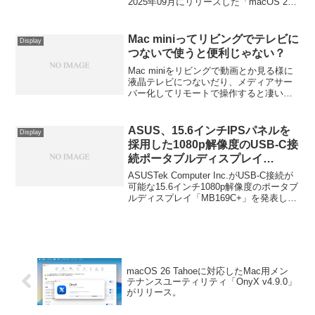
2025年09月にリリースした「macOS 26
Tahoe」と10月に発売したApple M5チッ
プ搭載の「MacBook Pro (14インチ,
M5)」と、同社のモニターとの互換性情報
Mac miniってリビングでテレビに
Display
を公開しています。
つないで使うと便利じゃない？
Mac miniをリビングで動画とか見る様に
液晶テレビにつないだり、メディアサー
バー化してリモートで操作すると凄い便
利じゃない？詳細は以下から。
ASUS、15.6インチIPSパネルを
Display
採用した1080p解像度のUSB-C接
続ポータブルディスプレイ
「MB169C+」を発表。
ASUSTek Computer Inc.がUSB-C接続が
可能な15.6インチ1080p解像度のポータブ
ルディスプレイ「MB169C+」を発表して
います。詳細は以下から。
macOS 26 Tahoeに対応したMac用メン
テナンスユーティリティ「OnyX v4.9.0」
がリリース。