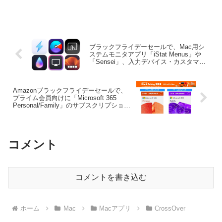
Windows用のx86アプリを実行できる
CrossOverシリーズの最新バージョンと
なる「CrossOver v25.0.1 for Mac」をリ
リースしたと発表しています。
ブラックフライデーセールで、Mac用シ
ステムモニタアプリ「iStat Menus」や
「Sensei」、入力デバイス・カスタマイ
ズユーティリティ「BetterTouchTool」、
ディスプレイ/Dock用アプリ
「DisplayBuddy/DockFix」などがセール
Amazonブラックフライデーセールで、
中。
プライム会員向けに「Microsoft 365
Personal/Family」のサブスクリプション
1ヶ月版が79%OFF、1年版が21%OFFセ
ール中。
コメント
コメントを書き込む
ホーム
Mac
Macアプリ
CrossOver