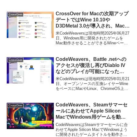
CrossOver for Macの次期アップ
CrossOver
デートではWine 10.10や
D3DMetal 3.0が導入され、Macで
もClair Obscur: Expedition 33な
米CodeWeaversは現地時間2025年06月27
どがプレイ可能に。
日、Windows用に開発されたゲームを
Mac動作させることができるWineベース
の互換レイヤーアプリ「CrossOver for
Mac」の30%OFFセールを開催していま
すが、このCrossOverの次期アップデー
CodeWeavers、Battle .netへの
CrossOver
トで導入される新機能を発表していま
アクセスが復活し再びDiablo IV
す。
などのプレイが可能になった
「CrossOver for Mac v24.0.6」
米CodeWeaversは現地時間2025年01月21
をリリース。
日、オープンソースの互換レイヤーWine
をベースにMacやLinux、ChromeOS上で
Windows用のx86アプリを実行できる
CrossOverシリーズのMac版をバージョン
24.0.6へアップデートしたと発表してい
CodeWeavers、Steamサマーセ
CrossOver
ます。
ールにあわせてApple Silicon
MacでWindows用ゲームを動作
させることができる
CodeWeaversはSteamサマーセールに合
「CrossOver+ for Mac」を
わせてApple Silicon MacでWindowsよう
に開発されたゲームタイトルを動作させ
30%OFFで販売。