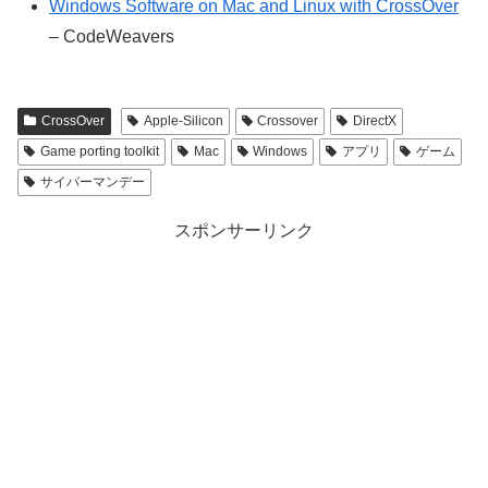
Windows Software on Mac and Linux with CrossOver
– CodeWeavers
CrossOver
Apple-Silicon
Crossover
DirectX
Game porting toolkit
Mac
Windows
アプリ
ゲーム
サイバーマンデー
スポンサーリンク