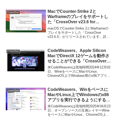
ることができるWineベースの互換レイヤ
ーアプリ「CrossOver for Mac」が
30%OFFになっています。
MacでCounter-Strike 2と
CrossOver
Warframeのプレイをサポートし
た「CrossOver v23.6 for
macOS」がリリース。
macOSでCounter-Strike 2とWarframeの
プレイをサポートした「CrossOver
v23.6.0」がリリースされています。詳細
は以下から。
CodeWeavers、Apple Silicon
CrossOver
MacでDirectX 12ゲームを動作さ
せることができる「CrossOver
for Mac」を最大70%OFFで販売
米CodeWeaversは現地時間2024年12月02
するサイバーマンデーセールを12
日、WineをベースにMacやLinux、
ChromeOS上でWindows用のx86アプリを
月2日の1日限定で開催。
実行できる互換レイヤーCrossOverシリ
ーズのライセンスを最大70%OFFで販売
するサイバーマンデーセールを1日限定で
CodeWeavers、Winをベースに
CrossOver
開催すると発表しています。
MacやLinux上でWindowsのx86
アプリを実行できるようにするユ
ーティリティ「CrossOver
米CodeWeaversは現地時間2025年04月23
v25.0.1」をリリース。
日、オープンソースの互換レイヤーWine
をベースにMacやLinux、ChromeOS上で