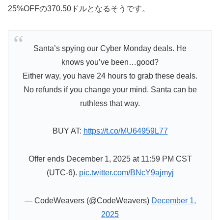
25%OFFの370.50ドルとなるそうです。
Santa’s spying our Cyber Monday deals. He
knows you’ve been…good?
Either way, you have 24 hours to grab these deals.
No refunds if you change your mind. Santa can be
ruthless that way.
BUY AT:
https://t.co/MU64959L77
Offer ends December 1, 2025 at 11:59 PM CST
(UTC-6).
pic.twitter.com/BNcY9ajmyj
— CodeWeavers (@CodeWeavers)
December 1,
2025