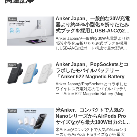
Anker Japan、一般的な30W充電
Anker
器より約45%小型化＆折りたたみ
式プラグを採用しUSB-A/-Cの2ポ
ート構成で最大33W出力も可能な
Anker Japanが一般的な30W充電器より約
USB急速充電器「Anker 323
45%小型化＆折りたたみ式プラグを採用
しUSB-A/-Cの2ポート構成で最大33W出
Charger (33W)」を発売。
力も可能なUSB急速充電器「Anker 323
Charger (33W)」を発売しています。詳細
は以下か...
Anker Japan、PopSocketsとコ
Anker
ラボしたモバイルバッテリー
「Anker 622 Magnetic Battery
(MagGo with PopSockets
Anker JapanがPopSocketsとコラボした
Grip)」にホワイトとブルーカラ
ワイヤレス充電対応のモバイルバッテリ
ー「Anker 622 Magnetic Battery (MagGo
ーを追加。
with PopSockets Grip)」にホワイトとブ
ルーカラーを追加し...
米Anker、コンパクトで人気の
Anker
NanoシリーズからAirPods Pro
サイズながら最大100W出力の1ポ
ートUSB-C急速充電器「Anker
米Ankerがコンパクトで人気のNanoシリ
Nano Charger (100W) with USB-
ーズからAirPods Proサイズながら最大