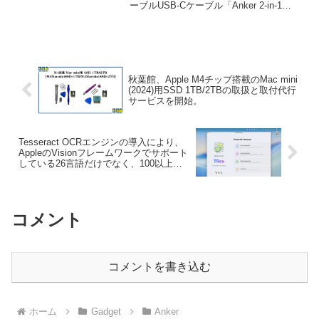
ーブルUSB-Cケーブル「Anker 2-in-1
140W, Braided)」を発売。
USB-C to USB-C Cable (4 ft, 140W,
Braided)」を発売しています...
秋葉館、Apple M4チップ搭載のMac mini
(2024)用SSD 1TB/2TBの取扱と取付代行
サービスを開始。
Tesseract OCRエンジンの導入により、
AppleのVisionフレームワークでサポート
している26言語だけでなく、100以上の
言語を追加サポートしたMac用OCRアプ
リ「TRex v1.9」がリリース。
コメント
コメントを書き込む
ホーム
Gadget
Anker