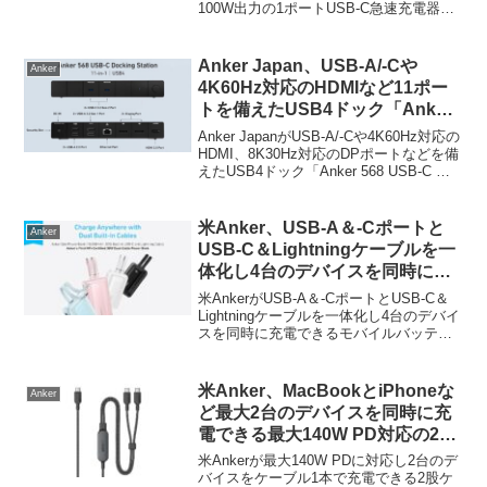
100W出力の1ポートUSB-C急速充電器
C Cable」を発売。
「Anker Nano Charger (100W) with USB-
C Cable」を発売しています。詳...
Anker Japan、USB-A/-Cや
Anker
4K60Hz対応のHDMIなど11ポー
トを備えたUSB4ドック「Anker
568 USB-C ドッキングステーシ
Anker JapanがUSB-A/-Cや4K60Hz対応の
ョン (11-in-1, USB4)」を発売。
HDMI、8K30Hz対応のDPポートなどを備
えたUSB4ドック「Anker 568 USB-C ド
ッキングステーション (11-in-1, USB4)」
を発売しています。詳細は以...
米Anker、USB-A＆-Cポートと
Anker
USB-C＆Lightningケーブルを一
体化し4台のデバイスを同時に充
電できるモバイルバッテリー
米AnkerがUSB-A＆-CポートとUSB-C＆
「Anker Zolo Power Bank (10K,
Lightningケーブルを一体化し4台のデバイ
スを同時に充電できるモバイルバッテリ
Built-In USB-C and Lightning
ー「Anker Zolo Power Bank (10K, Built-In
Cable)」を発売。
USB-C and Ligh...
米Anker、MacBookとiPhoneな
Anker
ど最大2台のデバイスを同時に充
電できる最大140W PD対応の2股
USB-Cケーブル「Anker 2-in-1
米Ankerが最大140W PDに対応し2台のデ
USB-C to USB-C Cable (4 ft,
バイスをケーブル1本で充電できる2股ケ