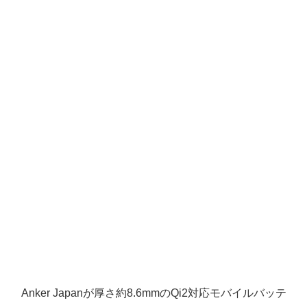
Anker Japanが厚さ約8.6mmのQi2対応モバイルバッテ