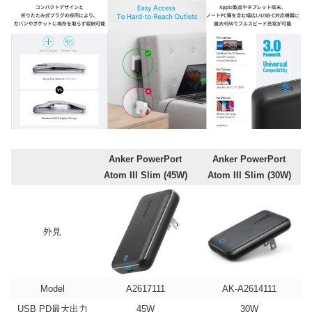
Anker PowerPort
Anker PowerPort
Atom III Slim (45W)
Atom III Slim (30W)
外見
Model
A2617111
AK-A2614111
USB PD最大出力
45W
30W