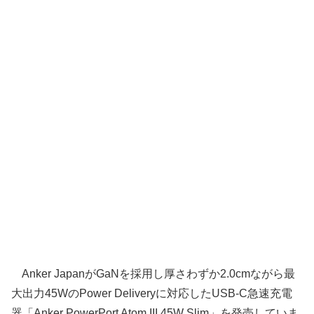
Anker JapanがGaNを採用し厚さわずか2.0cmながら最
大出力45WのPower Deliveryに対応したUSB-C急速充電
器「Anker PowerPort Atom III 45W Slim」を発売していま