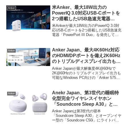
米Anker、最大18W出力の
Anker
PowerIQ 3.0対応USB-Cポートを
2つ搭載したUSB急速充電器
「PowerPort III Duo」を発売。
米Ankerが最大18W出力のPowerIQ 3.0対
応USB-Cポートを2つ搭載したUSB急速充
電器「PowerPort III Duo」を発売してい
ます。詳細は以下から。
Anker Japan、最大4K60Hz対応
Anker
のHDMI/DPポートを備え2K60Hz
のトリプルディスプレイ出力も可
能なWindows PC向けの「Anker
Anker Japanが最大解像度4K@60Hzで
575 USB-C ハブ(12-in-1, Dual
2K@60Hzのトリプルディスプレイ出力も
可能なWindows PC向けの「Anker 575
HDMI, DP)」を発売。
USB-C ハブ (12-in-1, Dual HDMI, DP)を
発売しています。詳細は以下...
Anekr Japan、第3世代の睡眠特
Anker
化型完全ワイヤレスイヤホン
「Soundcore Sleep A30」とオ
ープンイヤー型の「Soundcore
Anker Japanは第3世代の寝本
C50i」にライトパープルカラーを
「Soundcore Sleep A30」とオープンイヤ
ー型の「Soundcore C50i」にライトパー
追加。
プルモデルを追加＆発売しています。