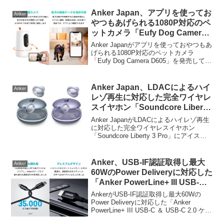
Anker Japan、アプリを使ってお
Anker
やつもあげられる1080P対応のペ
ットカメラ「Eufy Dog Camera
D605」を発売。
Anker Japanがアプリを使っておやつもあ
げられる1080P対応のペットカメラ
「Eufy Dog Camera D605」を発売してい
ます。詳細は以下から。
Anker Japan、LDACによるハイ
Anker
レゾ再生に対応した完全ワイヤレ
スイヤホン「Soundcore Liberty
3 Pro」にアイスブルーとライト
Anker JapanがLDACによるハイレゾ再生
パープルモデルを追加。
に対応した完全ワイヤレスイヤホン
「Soundcore Liberty 3 Pro」にアイスブ
ルーとライトパープルモデルを追加して
います。詳細は以下から。
Anker、USB-IF認証取得し最大
Anker
60WのPower Deliveryに対応した
「Anker PowerLine+ III USB-C
＆ USB-C 2.0 ケーブル」ケーブ
AnkerがUSB-IF認証取得し最大60Wの
ルを発売。
Power Deliveryに対応した「Anker
PowerLine+ III USB-C ＆ USB-C 2.0 ケー
ブル」ケーブルの発売を開始していま