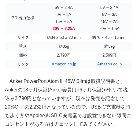
5V ⎓ 2.4A
5V ⎓ 2.4A
9V ⎓ 3A
9V ⎓ 3A
PD 出力仕様
15V ⎓ 3A
15V ⎓ 2A
20V ⎓ 2.25A
20V ⎓ 1.5A
サイズ
約84 x 50 x 20 mm
約76 × 45 × 16 mm
重さ
約85g
約57g
価格
2,790円
2,599円
リンク
Amazon.co.jp
Amazon.co.jp
Anker PowerPort Atom III 45W Slimは取扱説明書と、
Ankerの18ヶ月保証(Anker会員は+6ヶ月保証)が付いて税
込み2,790円となっていますが、現在は発売を記念して
20%OFFの2,232円となっているので、USB-C充電器を持
ち歩く方やAppleのUSB-C充電器では設置できない隙間に
コンセントがある方はチェックしてみてください。