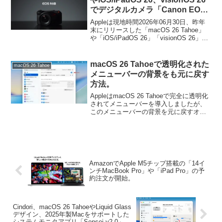
リリースされています。
でデジタルカメラ「Canon EOS
R6 V」や「Sony Alpha ILCE-
Appleは現地時間2026年06月30日、昨年
7RM6」などのRAWフォーマット
末にリリースした「macOS 26 Tahoe」
や「iOS/iPadOS 26」「visionOS 26」な
をネイティブサポート。
どのAppleOSでネイティブサポートする
デジタルカメラのRAWフォーマットのリ
ストを更新し、新たにCanonの「EOS R6
macOS 26 Tahoeで透明化された
macOS 26 Tahoe
V」やSonyの「Alpha ILCE-7RM6」など
メニューバーの背景をも元に戻す
をサポートしたと発表しています。
方法。
AppleはmacOS 26 Tahoeで完全に透明化
されてメニューバーを導入しましたが、
このメニューバーの背景を元に戻すオプ
ションを用意しています。
AmazonでApple M5チップ搭載の「14イ
ンチMacBook Pro」や「iPad Pro」の予
約注文が開始。
Cindori、macOS 26 TahoeやLiquid Glass
デザイン、2025年製Macをサポートした
システムモニタアプリ「Sensei v2.0」を