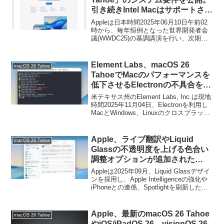
引き続きIntel Macはサポートされ
るものの、Intelチップ搭載の
Appleは日本時間2025年06月10日午前02
MacBook AirやMac mini、iMac
時から、毎年恒例となった世界開発者会
議(WWDC25)の基調講演を行い、次期
Proが非サポートに。
macOS「macOS 26 Tahoe」や
「iOS/iPadOS 26」を発表するととも
に、macOS 26のシステム要件を公開し
Element Labs、macOS 26
macOS 26 Tahoe
ています。
TahoeでMacのパフォーマンスを
低下させるElectronの不具合を修
正したローカルLLMクライアント
米テキサス州のElement Labs, Inc.は現地
「LM Studio v0.3.31」をリリー
時間2025年11月04日、Electronを利用し
MacとWindows、Linuxのクロスプラット
ス。
フォームに対応したローカルLLMクライ
アント「LM Studio v0.3.31」をリリース
し、macOS 26 Tahoeで発生している
Apple、ライブ翻訳やLiquid
macOS 26 Tahoe
ElectronがGPU使用率を上昇させMacの
Glassの不透明度を上げる色合い
パフォーマンスを低下させる不具合が修
調整オプションが追加された
正されたと発表しています。
「macOS 26.1 Tahoe」を正式に
Appleは2025年09月、Liquid Glassデザイ
リリース。
ンを採用し、Apple Intelligenceの強化や
iPhoneとの連係、Spotlightを刷新した
「macOS 26 Tahoe (25A354)」をリリー
スしましたが、現地時間11月03日付け
で、初のマイナーアップデートとなる
Apple、最新のmacOS 26 Tahoe
macOS 26 Tahoe
「macOS 26.1 Tahoe (25B78)」が正式に
やiOS/iPadOS 26、visionOS 26