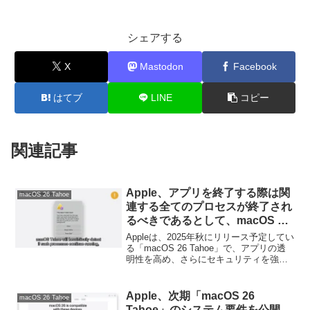
シェアする
X
Mastodon
Facebook
はてブ
LINE
コピー
関連記事
Apple、アプリを終了する際は関
macOS 26 Tahoe
連する全てのプロセスが終了され
るべきであるとして、macOS 26
Tahoeにアプリ終了後もバックグ
Appleは、2025年秋にリリース予定してい
ラウンドで動作し続けるプロセス
る「macOS 26 Tahoe」で、アプリの透
明性を高め、さらにセキュリティを強化
を検出しユーザーに通知する機能
するため、アプリ終了後もバックグラウ
を追加。
ンドで動作し続けるプロセスを検出し、
ユーザーに通知する機能を追加すると発
Apple、次期「macOS 26
macOS 26 Tahoe
表しています。
Tahoe」のシステム要件を公開。